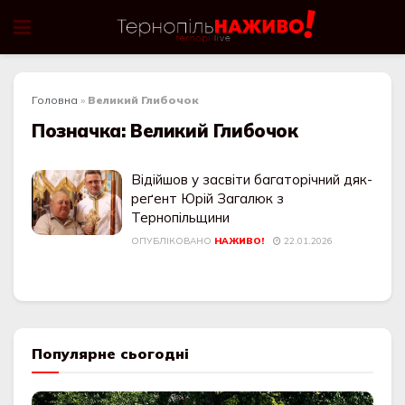
Головна
»
Великий Глибочок
Позначка:
Великий Глибочок
Відійшов у засвіти багаторічний дяк-
реґент Юрій Зaгaлюк з
Тернопільщини
ОПУБЛІКОВАНО
НАЖИВО!
22.01.2026
Популярне сьогодні