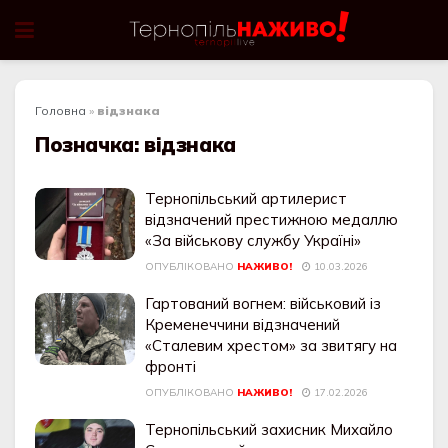
Головна
»
відзнака
Позначка:
відзнака
Тернопільський артилерист
відзначений престижною медаллю
«За військову службу Україні»
ОПУБЛІКОВАНО
НАЖИВО!
10.03.2026
Гартований вогнем: військовий із
Кременеччини відзначений
«Сталевим хрестом» за звитягу на
фронті
ОПУБЛІКОВАНО
НАЖИВО!
17.02.2026
Тернопільський захисник Михайло