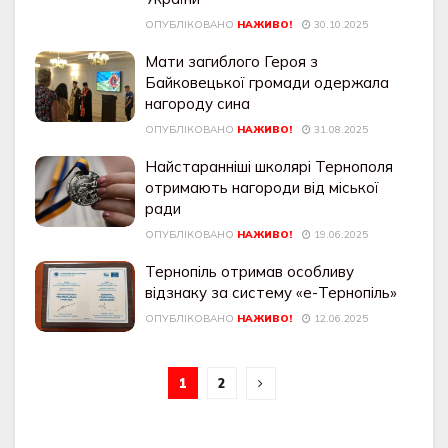
ОПУБЛІКОВАНО
НАЖИВО!
30.10.2025
Мати загиблого Героя з
Байковецької громади одержала
нагороду сина
ОПУБЛІКОВАНО
НАЖИВО!
31.08.2025
Найстаранніші школярі Тернополя
отримають нагороди від міської
ради
ОПУБЛІКОВАНО
НАЖИВО!
19.06.2025
Тернопіль отримав особливу
відзнаку за систему «е-Тернопіль»
ОПУБЛІКОВАНО
НАЖИВО!
12.06.2025
1
2