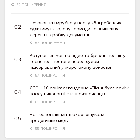
22 ПОШИРЕННЯ
Незаконна вирубка у парку «Загребелля»:
судитимуть голову громади за знищення
дерев і підробку документів
57 ПОШИРЕННЯ
Катував, знімав на відео та брехав поліції: у
Тернополі постане перед судом
підозрюваний у жорстокому вбивстві
57 ПОШИРЕННЯ
ССО – 10 років: легендарна «Пісня буде поміж
нас» у виконанні спецпризначенців
61 ПОШИРЕННЯ
На Тернопільщині шахраї ошукали
продавчиню меду
55 ПОШИРЕННЯ