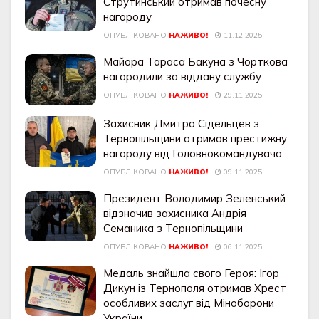
Струтинський отримав почесну
нагороду
ОПУБЛІКОВАНО
НАЖИВО!
11.12.2025
Майора Тараса Бакуна з Чорткова
нагородили за віддану службу
ОПУБЛІКОВАНО
НАЖИВО!
29.11.2025
Захисник Дмитро Сідельцев з
Тернопільщини отримав престижну
нагороду від Головнокомандувача
ОПУБЛІКОВАНО
НАЖИВО!
09.11.2025
Президент Володимир Зеленський
відзначив захисника Андрія
Семаника з Тернопільщини
ОПУБЛІКОВАНО
НАЖИВО!
06.11.2025
Медаль знайшла свого Героя: Ігор
Дикун із Тернополя отримав Хрест
особливих заслуг від Міноборони
України