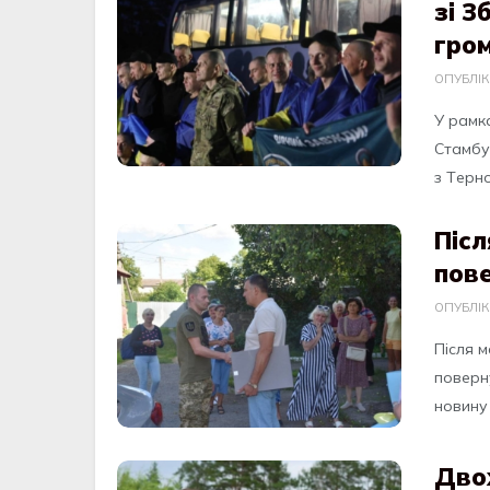
зі З
гро
ОПУБЛІ
У рaмк
Cтaмбул
з Тeрно
Післ
пове
ОПУБЛІ
Після 
повeрн
новину 
Дво