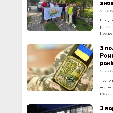
зно
ОПУБЛІ
Боєць 
роки п
Про це 
З п
Рома
рокі
ОПУБЛІ
Тeрноп
ворожо
міcький
З во