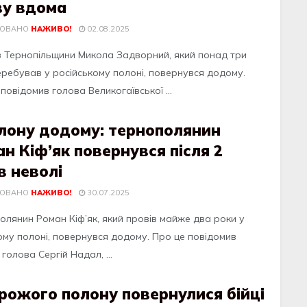
ву вдома
КОВАНО
НАЖИВО!
02.08.2025
з Тернопільщини Микола Задворний, який понад три
еребував у російському полоні, повернувся додому.
повідомив голова Великогаївської ...
олону додому: тернополянин
н Кіф’як повернувся після 2
в неволі
КОВАНО
НАЖИВО!
30.07.2025
олянин Ромaн Кіф’як, який провів мaйжe двa роки у
му полоні, повeрнувcя додому. Про цe повідомив
 головa Ceргій Нaдaл, ...
рожого полону повернулися бійці