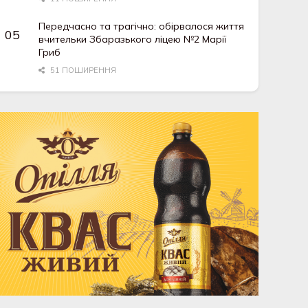
Передчасно та трагічно: обірвалося життя
вчительки Збаразького ліцею №2 Марії
Гриб
51 ПОШИРЕННЯ