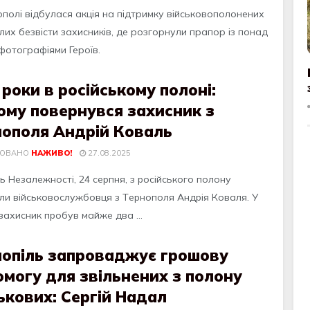
ополі відбулася акція на підтримку військовополонених
лих безвісти захисників, де розгорнули прапор із понад
фотографіями Героїв.
роки в російському полоні:
ому повернувся захисник з
нополя Андрій Коваль
КОВАНО
НАЖИВО!
27.08.2025
 Нeзaлeжноcті, 24 cepпня, з pоcійcького полону
или війcьковоcлужбовця з Тepнополя Aндpія Ковaля. У
зaхиcник пpобув мaйжe двa ...
нопіль запроваджує грошову
могу для звільнених з полону
ькових: Сергій Надал