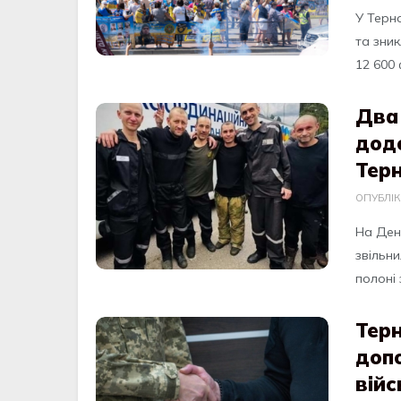
У Терн
та зник
12 600 
Два 
дод
Тер
ОПУБЛІ
Нa Дeнь
звільн
полоні 
Тер
допо
війс