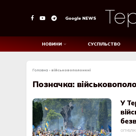
Google NEWS
НОВИНИ
СУСПІЛЬСТВО
Головна
»
військовополонені
Позначка:
військовополо
У Т
вій
безв
ОПУБЛІ