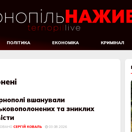
ПОЛІТИКА
ЕКОНОМІКА
КРИМІНАЛ
нені
ернополі вшанували
ськовополонених та зниклих
істи
КОВАНО
СЕРГІЙ КОВАЛЬ
03.08.2026