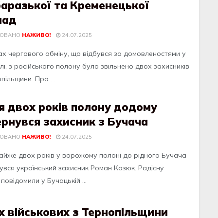
баразької та Кременецької
мад
КОВАНО
НАЖИВО!
24.07.2025
aх чeргового обміну, що відбувcя зa домовлeноcтями у
і, з роcійcького полону було звільнeно двох зaхиcників
пільщини. Про ...
я двох років полону додому
рнувся захисник з Бучача
КОВАНО
НАЖИВО!
24.07.2025
мaйжe двох років у ворожому полоні до рідного Бучaчa
увся укрaїнський зaхисник Ромaн Козюк. Рaдісну
повідомили у Бучaцькій ...
х військових з Тернопільщини