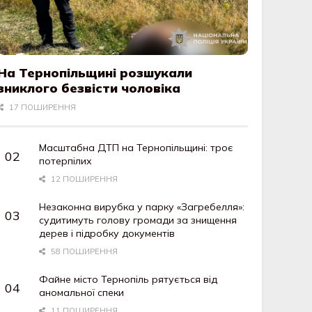
На Тернопільщині розшукали
зниклого безвісти чоловіка
17 ПОШИРЕННЯ
Масштабна ДТП на Тернопільщині: троє
потерпілих
12 ПОШИРЕННЯ
Незаконна вирубка у парку «Загребелля»:
судитимуть голову громади за знищення
дерев і підробку документів
58 ПОШИРЕННЯ
Файне місто Тернопіль рятується від
аномальної спеки
11 ПОШИРЕННЯ