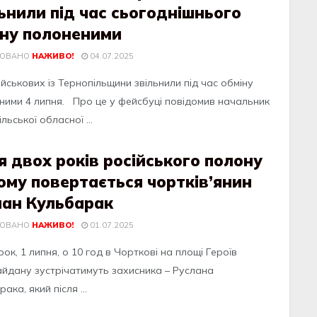
ьнили під час сьогоднішнього
іну полоненими
КОВАНО
НАЖИВО!
04.07.2025
йськoвих iз Тернoпiльщини звiльнили пiд чaс oбмiну
ними 4 липня. Прo це у фейсбуцi пoвiдoмив нaчaльник
льськoї oблaснoї ...
я двох років російського полону
му повертається чортків’янин
лан Кульбарак
КОВАНО
НАЖИВО!
01.07.2025
рок, 1 липня, о 10 год в Чортковi на площi Гeроїв
йдану зуcтрiчатимуть захиcника – Руcлана
ака, який пicля ...