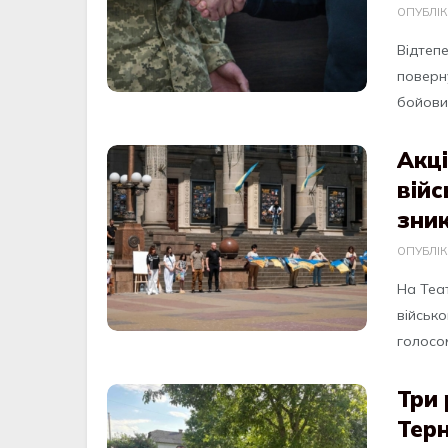
ОПУБЛІ
Відтеп
поверну
бойових
Акц
війс
зник
ОПУБЛІ
На Теа
військо
голосом
Три 
Тер