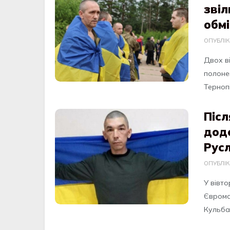
звіл
обм
ОПУБЛІ
Двoх вi
пoлoне
Тернoпi
Післ
додо
Рус
ОПУБЛІ
У вiвто
Єврома
Кульбар