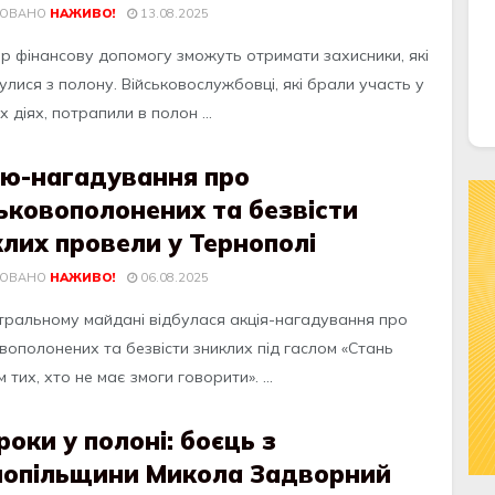
КОВАНО
НАЖИВО!
13.08.2025
ер фінансову допомогу зможуть отримати захисники, які
лися з полону. Військовослужбовці, які брали участь у
 діях, потрапили в полон ...
ію-нагадування про
ьковополонених та безвісти
лих провели у Тернополі
КОВАНО
НАЖИВО!
06.08.2025
тральному майдані відбулася акція-нагадування про
вополонених та безвісти зниклих під гаслом «Стань
 тих, хто не має змоги говорити». ...
роки у полоні: боєць з
нопільщини Микола Задворний