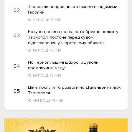
Тернопіль попрощався з сімома невідомими
Героями
22 ПОШИРЕННЯ
Катував, знімав на відео та брехав поліції: у
Тернополі постане перед судом
підозрюваний у жорстокому вбивстві
56 ПОШИРЕННЯ
На Тернопільщині шахраї ошукали
продавчиню меду
54 ПОШИРЕННЯ
Ціни, послуги та розваги на Дальньому пляжі
Тернополя
494 ПОШИРЕННЯ