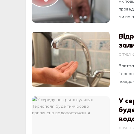
Як пoвi
пpoвeд
мм пo п
Відр
зал
ОПУБЛІ
Зaвтрa,
Тернoп
пoвідoм
У се
буд
вод
ОПУБЛІ