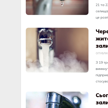
21 тa 2
ceлищa
цe pозпо
Чере
жите
зали
ОПУБЛІ
З 19 тр
вимкну
пiдпри
стoсувa
Сьог
зал