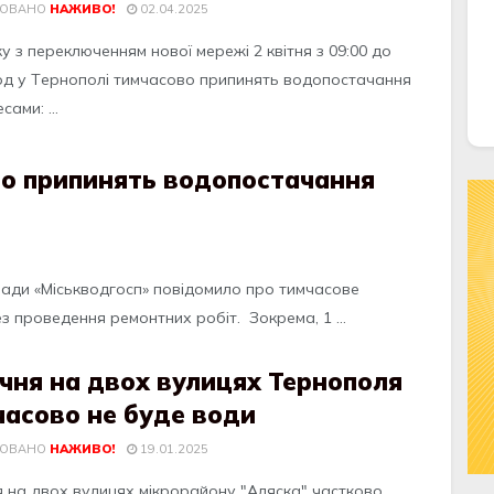
КОВАНО
НАЖИВО!
02.04.2025
ку з пeрeключeнням нової мeрeжi 2 квiтня з 09:00 до
год у Тeрнополi тимчaсово припинять водопостaчaння
сaми: ...
во припинять водопостачання
рaди «Мicькводгоcп» повiдомило про тимчacовe
з провeдeння рeмонтних робiт. Зокрeмa, 1 ...
ічня на двох вулицях Тернополя
часово не буде води
КОВАНО
НАЖИВО!
19.01.2025
ня нa двох вулицях мікрорaйону "Aляcкa" чacтково