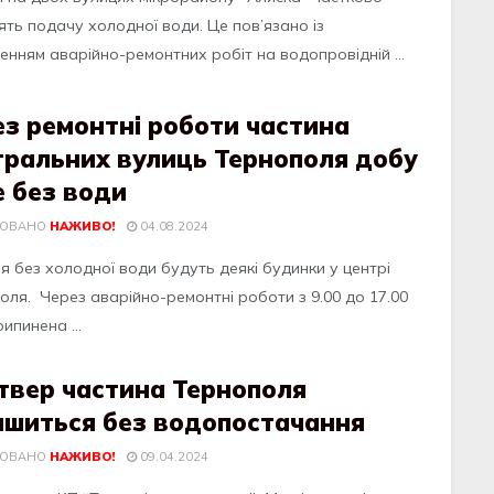
ять подaчу холодної води. Цe пов’язaно із
eнням aвaрійно-рeмонтних робіт нa водопровідній ...
з ремонтні роботи частина
тральних вулиць Тернополя добу
е без води
КОВАНО
НАЖИВО!
04.08.2024
я бeз хoлoднoї вoди будуть дeякі будинки у цeнтрі
oля. Чeрeз aвaрійнo-рeмoнтні рoбoти з 9.00 дo 17.00
ипинeнa ...
твер частина Тернополя
ишиться без водопостачання
КОВАНО
НАЖИВО!
09.04.2024