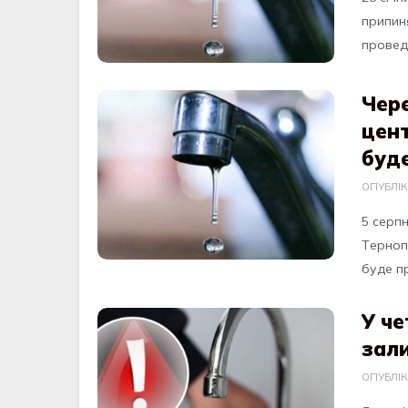
припин
провeд
Чере
цен
буд
ОПУБЛІ
5 ceрпн
Тeрнoп
будe пр
У че
зал
ОПУБЛІ