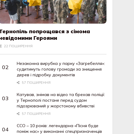
Тернопіль попрощався з сімома
невідомими Героями
22 ПОШИРЕННЯ
Незаконна вирубка у парку «Загребелля»:
судитимуть голову громади за знищення
дерев і підробку документів
57 ПОШИРЕННЯ
Катував, знімав на відео та брехав поліції:
у Тернополі постане перед судом
підозрюваний у жорстокому вбивстві
57 ПОШИРЕННЯ
ССО – 10 років: легендарна «Пісня буде
поміж нас» у виконанні спецпризначенців