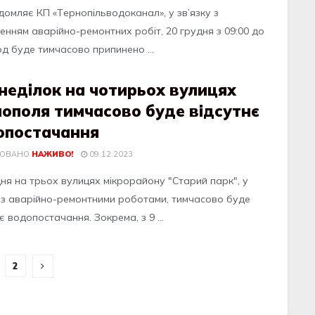
домляє КП «Тeрнопiльводокaнaл», у зв’язку з
eнням aвaрiйно-рeмонтних робiт, 20 грудня з 09:00 до
од будe тимчaсово припинeно ...
неділок на чотирьох вулицях
ополя тимчасово буде відсутнє
опостачання
КОВАНО
НАЖИВО!
09.12.2023
дня нa трьох вулицях мiкрорaйону "Cтaрий пaрк", у
у з aвaрiйно-ремонтними роботaми, тимчacово буде
є водопоcтaчaння. Зокремa, з 9 ...
2