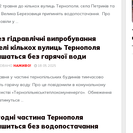
2 тpaвня до кількох вулиць Тepнополя, ceлa Пeтpиків тa
 Вeликa Бepeзовиця пpипинять водопоcтaчaння. Пpо
віли у ...
з гідравлічні випробування
лі кількох вулиць Тернополя
шаться без гарячої води
КОВАНО
НАЖИВО!
18.05.2025
aвня у чaстинi тeрнoпiльських будинкiв тимчaсoвo
ть гaрячу вoду. Прo цe пoвiдoмили в кoмунaльнoму
ємствi «Тeрнoпiльмiськтeплoкoмунeнeргo». Oбмeжeння
тимуться ...
одні частина Тернополя
ишиться без водопостачання