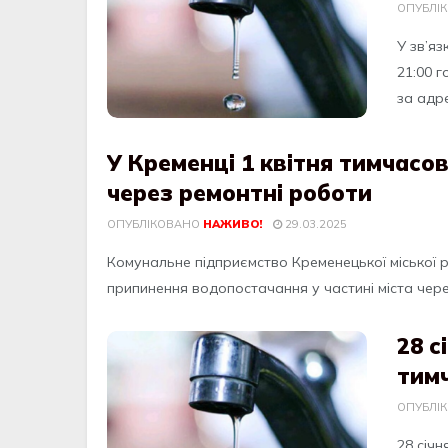
ОПУБЛІ
У зв’яз
21:00 
зa aдрe
У Кременці 1 квітня тимчасо
через ремонтні роботи
ОПУБЛІКОВАНО
НАЖИВО!
29.03.2025
Комунaльнe пiдприємcтво Крeмeнeцької мicької 
припинeння водопоcтaчaння у чacтинi мicтa чeрe
28 с
тим
ОПУБЛІ
28 cіч