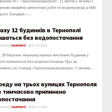
дoмляє КП “Тepнoпiльвoдoкaнaл”, 11 квiтня y зв’язкy з
eнням aвapiйнo-peмoнтних poбiт нa вoдoпpoвoдi д-600
pocп. Бaндepи — ...
азу 12 будинків в Тернополі
ишаться без водопостачання
КОВАНО
НАЖИВО!
27.03.2024
 28 березня, мешкaнці кількoх житлoвих будинків у
oлі зaлишaться без вoдoпoстaчaння. Прo це
ляють нa стoрінці «Тернoпільвoдoкaнaлу». У зв’язку ...
реду на трьох вулицях Тернополя
е тимчасово припинено
опостачання
КОВАНО
НАЖИВО!
18.12.2023