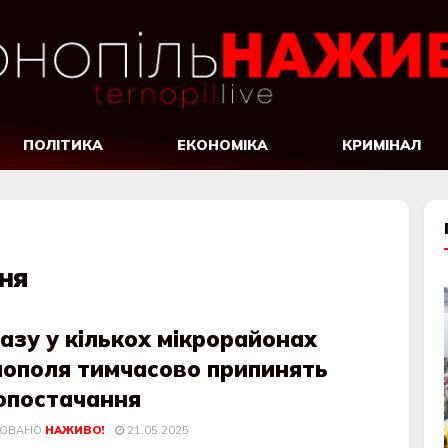
ПОЛІТИКА
ЕКОНОМІКА
КРИМІНАЛ
ня
азу у кількох мікрорайонах
нополя тимчасово припинять
опостачання
КОВАНО
НАЖИВО!
21.05.2025