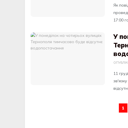
Як повi
провeд
17:00 г
У по
Терн
вод
ОПУБЛІ
11 гру
зв'язк
вiдcутн
1