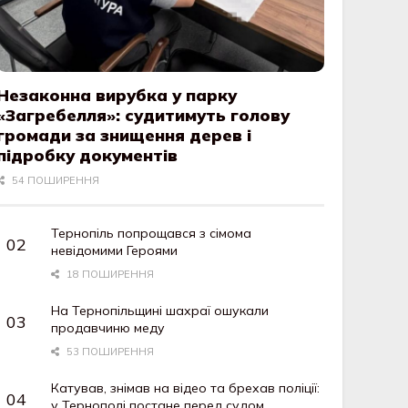
Незаконна вирубка у парку
«Загребелля»: судитимуть голову
громади за знищення дерев і
підробку документів
54 ПОШИРЕННЯ
Тернопіль попрощався з сімома
невідомими Героями
18 ПОШИРЕННЯ
На Тернопільщині шахраї ошукали
продавчиню меду
53 ПОШИРЕННЯ
Катував, знімав на відео та брехав поліції:
у Тернополі постане перед судом