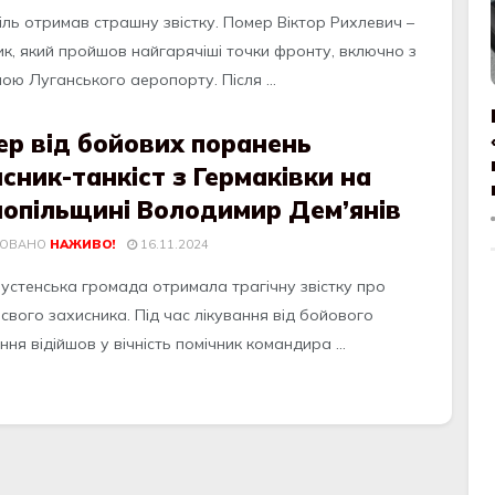
іль отримав страшну звістку. Помер Віктор Рихлевич –
ик, який пройшов найгарячіші точки фронту, включно з
ою Луганського аеропорту. Після ...
ер від бойових поранень
сник-танкіст з Гермаківки на
нопільщині Володимир Дем’янів
КОВАНО
НАЖИВО!
16.11.2024
Пустенська громада отримала трагічну звістку про
свого захисника. Під час лікування від бойового
ня відійшов у вічність помічник командира ...