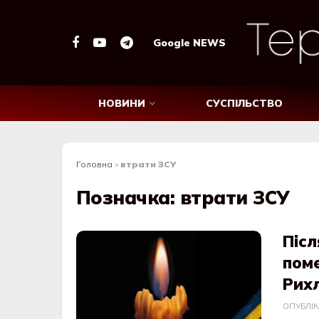
Google NEWS
НОВИНИ
СУСПІЛЬСТВО
Головна
»
втрати ЗСУ
Позначка:
втрати ЗСУ
Післ
пом
Рих
ОПУБЛІ