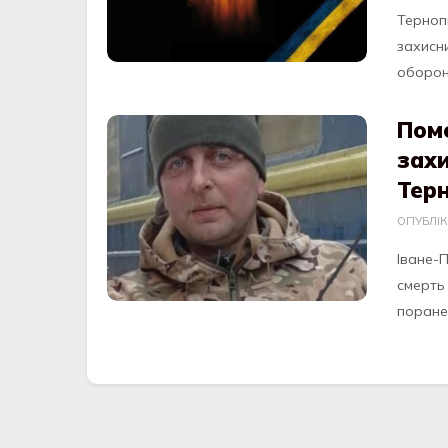
Терноп
захисн
оборон
Пом
захи
Тер
ОПУБЛІ
Іване-
смерть 
поранен