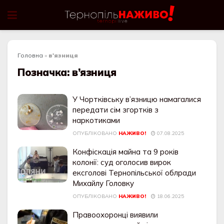
Головна
»
в'язниця
Позначка:
в’язниця
У Чортківську в’язницю намагалися
передати сім згортків з
наркотиками
ОПУБЛІКОВАНО
НАЖИВО!
07.08.2025
Конфіскація майна та 9 років
колонії: суд оголосив вирок
ексголові Тернопільської облради
Михайлу Головку
ОПУБЛІКОВАНО
НАЖИВО!
18.06.2025
Правоохоронці виявили