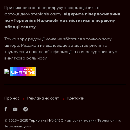
При використанні, передруку інформаційних та
фото-,відеоматеріалів сайту,
відкрите гіперпосилання
на «Тернопіль Наживо!» має міститися в першому
абзаці тексту
.
Точка зору редакції може не збігатися з точкою зору
автора. Редакція не відповідає за достовірність та
тлумачення наведеної інформації, а сам ресурс виконує
винятково роль носія.
Про нас
Реклама на сайті
Контакти
© 2015 – 2025
Тернопіль НАЖИВО
- актуальні новини Тернополя та
Тернопільщини.