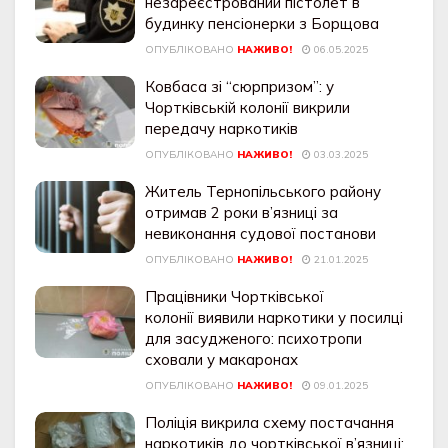
незареєстрований пістолет в
будинку пенсіонерки з Борщова
ОПУБЛІКОВАНО
НАЖИВО!
06.05.2025
Ковбаса зі “сюрпризом”: у
Чортківській колонії викрили
передачу наркотиків
ОПУБЛІКОВАНО
НАЖИВО!
03.03.2025
Житель Тернопільського району
отримав 2 роки в’язниці за
невиконання судової постанови
ОПУБЛІКОВАНО
НАЖИВО!
21.01.2025
Працівники Чортківської
колонії виявили наркотики у посилці
для засудженого: психотропи
сховали у макаронах
ОПУБЛІКОВАНО
НАЖИВО!
09.01.2025
Поліція викрила схему постачання
наркотиків до чортківської в’язниці: