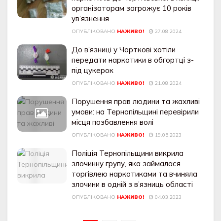
організаторам загрожує 10 років
ув’язнення
ОПУБЛІКОВАНО
НАЖИВО!
27.08.2024
До в’язниці у Чорткові хотіли
передати наркотики в обгортці з-
під цукерок
ОПУБЛІКОВАНО
НАЖИВО!
21.08.2024
Порушення прав людини та жахливі
умови: на Тернопільщині перевірили
місця позбавлення волі
ОПУБЛІКОВАНО
НАЖИВО!
19.05.2023
Поліція Тернопільщини викрила
злочинну групу, яка займалася
торгівлею наркотиками та вчиняла
злочини в одній з в’язниць області
ОПУБЛІКОВАНО
НАЖИВО!
04.03.2023