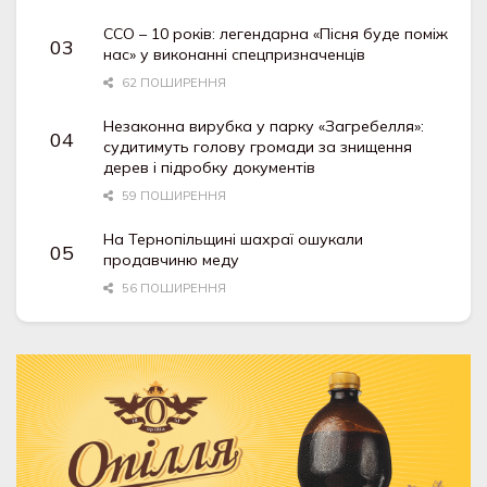
ССО – 10 років: легендарна «Пісня буде поміж
нас» у виконанні спецпризначенців
62 ПОШИРЕННЯ
Незаконна вирубка у парку «Загребелля»:
судитимуть голову громади за знищення
дерев і підробку документів
59 ПОШИРЕННЯ
На Тернопільщині шахраї ошукали
продавчиню меду
56 ПОШИРЕННЯ