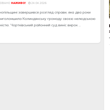
КОВАНО
НАЖИВО!
24.04.2026
нопільщині завершився розгляд справи, яка два роки
риголомшила Колиндянську громаду своєю нелюдською
істю. Чортківський районний суд виніс вирок ...