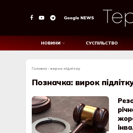
Google NEWS
НОВИНИ
СУСПІЛЬСТВО
Головна
»
вирок підлітку
Позначка:
вирок підлітк
Резо
річн
жорс
інва