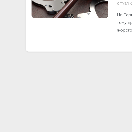
ОПУБЛІ
На Тер
тому п
жорсток