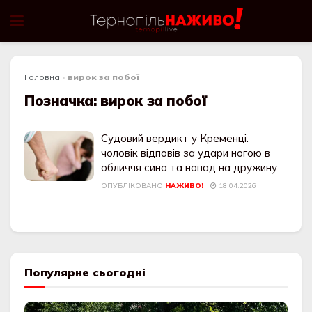
Головна
»
вирок за побої
Позначка:
вирок за побої
Судовий вердикт у Кременці:
чоловік відповів за удари ногою в
обличчя сина та напад на дружину
ОПУБЛІКОВАНО
НАЖИВО!
18.04.2026
Популярне сьогодні