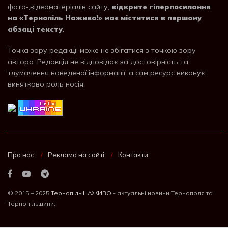
фото-,відеоматеріалів сайту,
відкрите гіперпосилання
на «Тернопіль Наживо!» має міститися в першому
абзаці тексту
.
Точка зору редакції може не збігатися з точкою зору
автора. Редакція не відповідає за достовірність та
тлумачення наведеної інформації, а сам ресурс виконує
винятково роль носія.
Про нас
Реклама на сайті
Контакти
© 2015 – 2025
Тернопіль НАЖИВО
- актуальні новини Тернополя та
Тернопільщини.