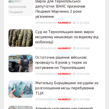
Вирок для тернопільської
депутатки: ВАКС призначив
Людмилі Марченко 2 роки
ув’язнення
ОПУБЛІКОВАНО
НАЖИВО!
19.03.2026
Суд на Тернопільщині виніс вирок
місцевому мешканцю за відмову від
мобілізації
ОПУБЛІКОВАНО
НАЖИВО!
16.03.2026
Остаточне рішення: військові
проведуть 8 років у тюрмі за
катування на Тернопільщині
ОПУБЛІКОВАНО
НАЖИВО!
15.03.2026
Жительку Борщівщини засудили за
розголошення місць перебування
ТЦК
ОПУБЛІКОВАНО
НАЖИВО!
01.03.2026
Апеляція скасувала шестирічний