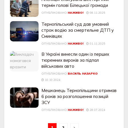
термін голові Білецької громади
ОПУБЛІКОВАНО
НАЖИВО!
08.11.2025
Тернопільський суд дав умовний
строк водію за смертельне ДТП у
Смиківцях
ОПУБЛІКОВАНО
НАЖИВО!
01.11.2025
В Україні винесли один із перших
тюремних вироків за підпал
військових авто
ОПУБЛІКОВАНО
ВАСИЛЬ НАЗАРКО
10.10.2024
Мешканець Тернопільщини отримав
6 років за розголошення позицій
ЗСУ
ОПУБЛІКОВАНО
НАЖИВО!
28.07.2024
1
2