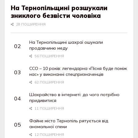
На Тернопільщині розшукали
зниклого безвісти чоловіка
28 ПОШИРЕННЯ
На Тернопільщині шахраї ошукали
продавчиню меду
56 ПОШИРЕННЯ
ССО – 10 років: легендарна «Пісня буде поміж
нас» у виконанні спецпризначенців
62 ПОШИРЕННЯ
Шахрайство в інтернеті: до чого потрібно
придивитися
11 ПОШИРЕННЯ
Файне місто Тернопіль рятується від
аномальної спеки
12 ПОШИРЕННЯ