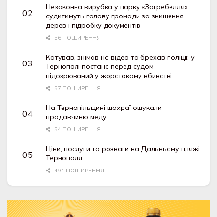
Незаконна вирубка у парку «Загребелля»:
судитимуть голову громади за знищення
дерев і підробку документів
56 ПОШИРЕННЯ
Катував, знімав на відео та брехав поліції: у
Тернополі постане перед судом
підозрюваний у жорстокому вбивстві
57 ПОШИРЕННЯ
На Тернопільщині шахраї ошукали
продавчиню меду
54 ПОШИРЕННЯ
Ціни, послуги та розваги на Дальньому пляжі
Тернополя
494 ПОШИРЕННЯ