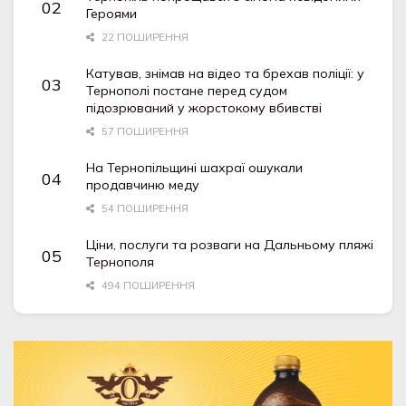
Героями
22 ПОШИРЕННЯ
Катував, знімав на відео та брехав поліції: у
Тернополі постане перед судом
підозрюваний у жорстокому вбивстві
57 ПОШИРЕННЯ
На Тернопільщині шахраї ошукали
продавчиню меду
54 ПОШИРЕННЯ
Ціни, послуги та розваги на Дальньому пляжі
Тернополя
494 ПОШИРЕННЯ