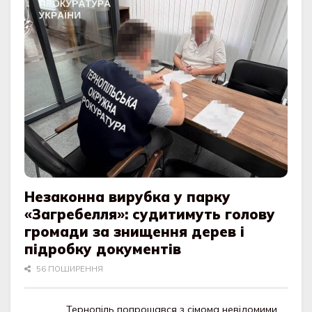
Незаконна вирубка у парку
«Загребелля»: судитимуть голову
громади за знищення дерев і
підробку документів
56 ПОШИРЕННЯ
Тернопіль попрощався з сімома невідомими