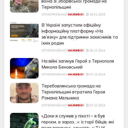
воїна зі Зборівської громади на
Тернопільщині
ОПУБЛІКОВАНО
НАЖИВО!
18.01.2025
В Україні запустили офіційну
інформаційну платформу «На
зв’язку» для підтримки захисників та
їхніх родин
ОПУБЛІКОВАНО
НАЖИВО!
28.12.2024
На війні загинув Герой з Тернополя
Микола Беновський
ОПУБЛІКОВАНО
НАЖИВО!
07.12.2024
Теребовлянська громада на
Тернопільщині втратила Героя
Романа Мельника
ОПУБЛІКОВАНО
НАЖИВО!
07.12.2024
«Доки я служив у піхоті – я був
героєм, а зараз…»: історії бійців, які
після поранень служать у ТЦК