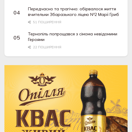
Передчасно та трагічно: обірвалося життя
вчительки Збаразького ліцею №2 Марії Гриб
51 ПОШИРЕННЯ
Тернопіль попрощався з сімома невідомими
Героями
22 ПОШИРЕННЯ