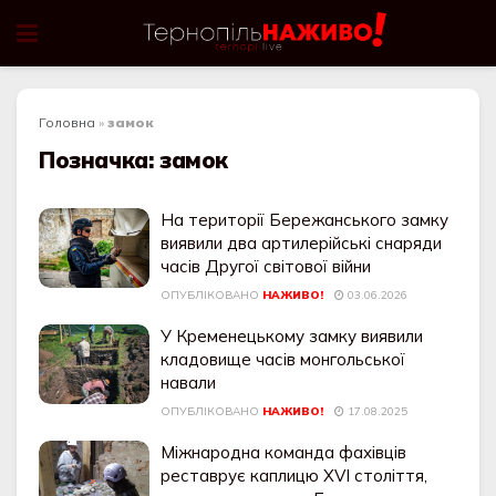
Головна
»
замок
Позначка:
замок
На території Бережанського замку
виявили два артилерійські снаряди
часів Другої світової війни
ОПУБЛІКОВАНО
НАЖИВО!
03.06.2026
У Кременецькому замку виявили
кладовище часів монгольської
навали
ОПУБЛІКОВАНО
НАЖИВО!
17.08.2025
Міжнародна команда фахівців
реставрує каплицю XVI століття,