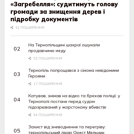
«Загребелля»: судитимуть голову
громади за знищення дерев і
підробку документів
51 ПОШИРЕННЯ
На Тернопільщині шахраї ошукали
продавчиню меду
52 ПОШИРЕННЯ
Тернопіль попрощався з сімома невідомими
Героями
17 ПОШИРЕННЯ
Катував, знімав на відео та брехав поліції: у
Тернополі постане перед судом
підозрюваний у жорстокому вбивстві
54 ПОШИРЕННЯ
Захист від зневоднення та перегріву:
тернопільський лікар Орест Мельник