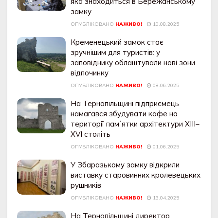
яка знаходиться в Бережанському
замку
ОПУБЛІКОВАНО
НАЖИВО!
10.08.2025
Кременецький замок стає
зручнішим для туристів: у
заповіднику облаштували нові зони
відпочинку
ОПУБЛІКОВАНО
НАЖИВО!
08.06.2025
На Тернопільщині підприємець
намагався збудувати кафе на
території памʼятки архітектури XIII–
XVI століть
ОПУБЛІКОВАНО
НАЖИВО!
01.06.2025
У Збаразькому замку відкрили
виставку старовинних кролевецьких
рушників
ОПУБЛІКОВАНО
НАЖИВО!
13.04.2025
На Тернопільщині директор