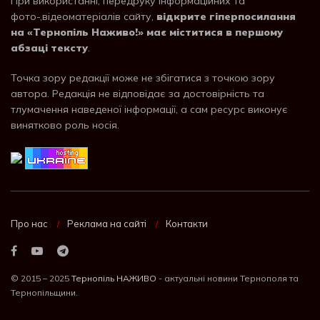
При використанні, передруку інформаційних та
фото-,відеоматеріалів сайту,
відкрите гіперпосилання
на «Тернопіль Наживо!» має міститися в першому
абзаці тексту
.
Точка зору редакції може не збігатися з точкою зору
автора. Редакція не відповідає за достовірність та
тлумачення наведеної інформації, а сам ресурс виконує
винятково роль носія.
Про нас
Реклама на сайті
Контакти
© 2015 – 2025
Тернопіль НАЖИВО
- актуальні новини Тернополя та
Тернопільщини.