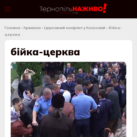
Головна
»
Кримінал
»
Церковний конфлікт у Колосовій
»
бійка-
церква
бійка-церква