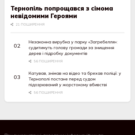
Тернопіль попрощався з сімома
невідомими Героями
21 ПОШИРЕННЯ
Незаконна вирубка у парку «Загребелля»:
судитимуть голову громади за знищення
дерев і підробку документів
56 ПОШИРЕННЯ
Катував, знімав на відео та брехав поліції: у
Тернополі постане перед судом
підозрюваний у жорстокому вбивстві
56 ПОШИРЕННЯ