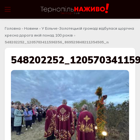
Головна
»
Новини
»
У Більче-Золотецькій громаді відбулася щорічна
хресна дорога якій понад 100 років
»
548202252_1205703411596356_869529848211354505_n
548202252_12057034115