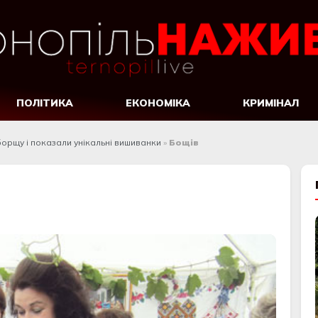
ПОЛІТИКА
ЕКОНОМІКА
КРИМІНАЛ
борщу і показали унікальні вишиванки
»
Бощів