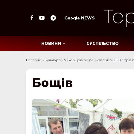
Google NEWS
НОВИНИ
СУСПІЛЬСТВО
Головна
»
Культура
»
У Борщові за день зварили 600 літрів 
Бощів