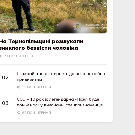
На Тернопільщині розшукали
зниклого безвісти чоловіка
29 ПОШИРЕННЯ
Шахрайство в інтернеті: до чого потрібно
придивитися
12 ПОШИРЕННЯ
ССО – 10 років: легендарна «Пісня буде
поміж нас» у виконанні спецпризначенців
62 ПОШИРЕННЯ