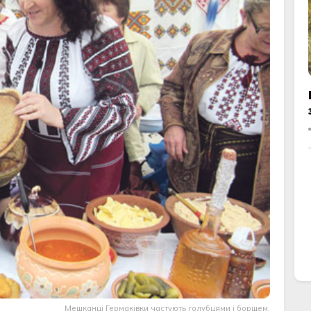
Мешканці Гермаківки частують голубцями і борщем.