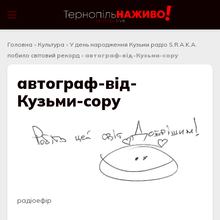
Головна
»
Культура
»
У день народження Кузьми радіо S.R.A.K.A.
побило світовий рекорд
»
автограф-від-Кузьми-copy
автограф-від-
Кузьми-copy
радіоефір