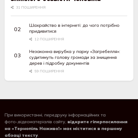
31 ПОШИРЕННЯ
Шахрайство в інтернеті: до чого потрібно
придивитися
12 ПОШИРЕННЯ
Незаконна вирубка у парку «Загребелля»:
судитимуть голову громади за знищення
дерев і підробку документів
59 ПОШИРЕННЯ
При використанні, передруку інформаційних та
фото-,відеоматеріалів сайту,
відкрите гіперпосилання
на «Тернопіль Наживо!» має міститися в першому
абзаці тексту
.