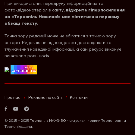
При використанні, передруку інформаційних та
фото-,відеоматеріалів сайту,
відкрите гіперпосилання
на «Тернопіль Наживо!» має міститися в першому
абзаці тексту
.
Точка зору редакції може не збігатися з точкою зору
автора. Редакція не відповідає за достовірність та
тлумачення наведеної інформації, а сам ресурс виконує
винятково роль носія.
Про нас
Реклама на сайті
Контакти
© 2015 – 2025
Тернопіль НАЖИВО
- актуальні новини Тернополя та
Тернопільщини.