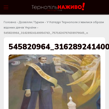
Головна
»
Дозвілля / Туризм
»
У Катедрі Тернополя з’явилися образи
відомих діячів України
»
545820964_31628924140054743_7571626797438979645_n
545820964_31628924140