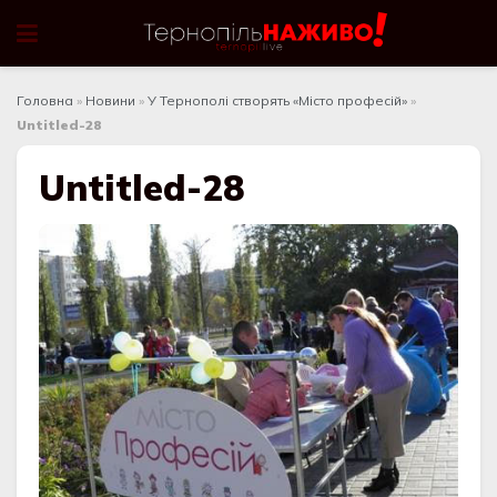
Головна
»
Новини
»
У Тернополі створять «Місто професій»
»
Untitled-28
Untitled-28