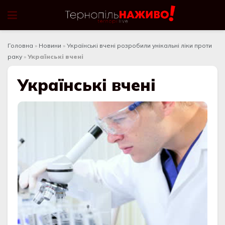
Головна
»
Новини
»
Українські вчені розробили унікальні ліки проти
раку
»
Українські вчені
Українські вчені