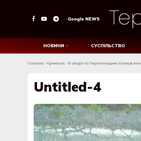
Google NEWS
НОВИНИ
СУСПІЛЬСТВО
Головна
»
Кримінал
»
В аварії на Тернопільщині загинув ве
Untitled-4