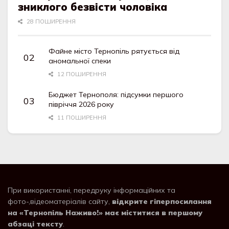
зниклого безвісти чоловіка
28 ПОШИРЕННЯ
Файне місто Тернопіль рятується від
аномальної спеки
12 ПОШИРЕННЯ
Бюджет Тернополя: підсумки першого
півріччя 2026 року
11 ПОШИРЕННЯ
При використанні, передруку інформаційних та
фото-,відеоматеріалів сайту,
відкрите гіперпосилання
на «Тернопіль Наживо!» має міститися в першому
абзаці тексту
.