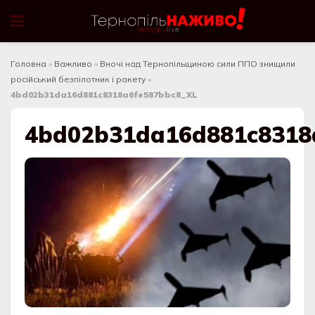
Головна
»
Важливо
»
Вночі над Тернопільщиною сили ППО знищили
російський безпілотник і ракету
»
4bd02b31da16d881c8318a6fe587bbc8_XL
4bd02b31da16d881c8318