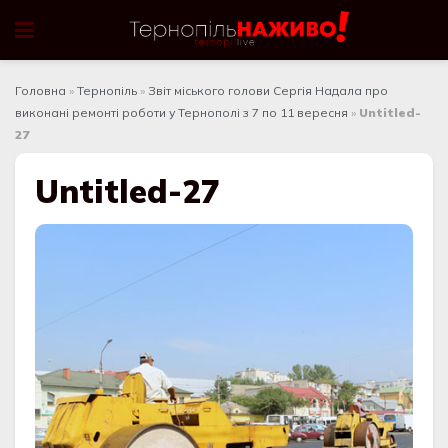
Головна
»
Тернопіль
»
Звіт міського голови Сергія Надала про
виконані ремонті роботи у Тернополі з 7 по 11 вересня
»
Untitled-
27
Untitled-27