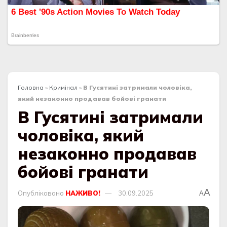
Головна
»
Кримінал
»
В Гусятині затримали чоловіка,
який незаконно продавав бойові гранати
В Гусятині затримали
чоловіка, який
незаконно продавав
бойові гранати
A
Опубліковано
НАЖИВО!
30.09.2025
A