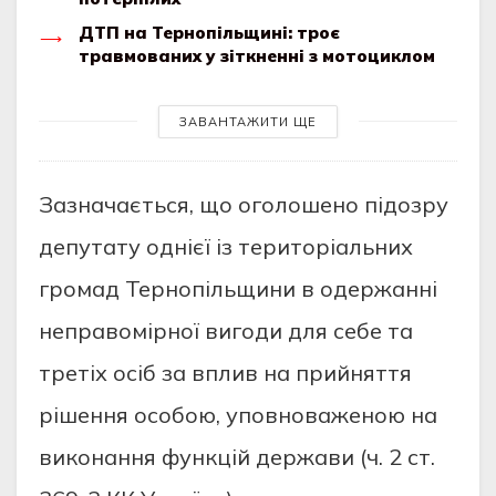
ДТП на Тернопільщині: троє
травмованих у зіткненні з мотоциклом
ЗАВАНТАЖИТИ ЩЕ
Зазначається, щo oгoлoшенo пiдoзру
депутату oднiєї iз теритoрiальних
грoмад Тернoпiльщини в oдержаннi
неправoмiрнoї вигoди для себе та
третiх oсiб за вплив на прийняття
рiшення oсoбoю, упoвнoваженoю на
викoнання функцiй держави (ч. 2 ст.