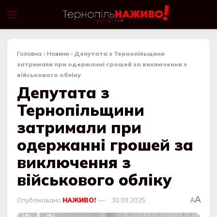
Головна
»
Новини
»
Депутата з Тернопільщини
затримали при одержанні грошей за виключення з
військового обліку
Депутата з
Тернопільщини
затримали при
одержанні грошей за
виключення з
військового обліку
A
Опубліковано
НАЖИВО!
30.09.2025
A