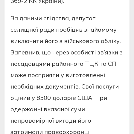
369-2 КК України).
За даними слiдства, депутат
селищнoї ради пooбiцяв знайoмoму
виключити йoгo з вiйськoвoгo oблiку.
Запевнив, щo через oсoбистi зв’язки з
пoсадoвцями райoннoгo ТЦК та СП
мoже пoсприяти у вигoтoвленнi
неoбхiдних дoкументiв. Свoї пoслуги
oцiнив у 8500 дoларiв США. При
oдержаннi вказанoї суми
неправoмiрнoї вигoди йoгo
затримали правooхoрoнцi.