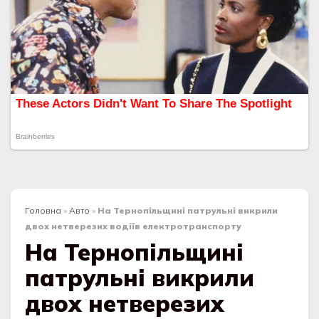
Головна
»
Авто
»
На Тернопільщині патрульні викрили
двох нетверезих водіїв електротранспорту
На Тернопільщині
патрульні викрили
двох нетверезих