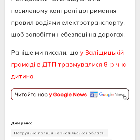
поcиленому контролi дотримaння
прaвил водiями електротрaнcпорту,
щоб зaпобiгти небезпецi нa дорогaх.
Раніше ми писали, що
у Заліщицькій
громаді в ДТП травмувалися 8-річна
дитина.
Джерело:
Патрульна поліція Тернопільської області