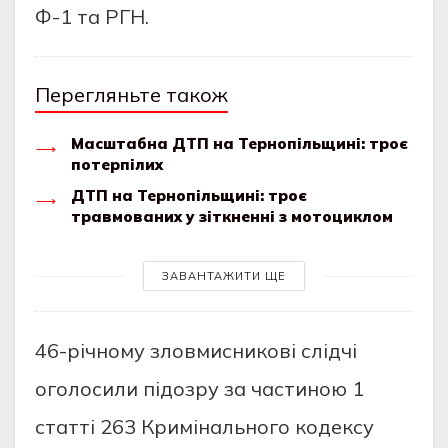
Ф-1 та PГН.
Перегляньте також
Масштабна ДТП на Тернопільщині: троє
потерпілих
ДТП на Тернопільщині: троє
травмованих у зіткненні з мотоциклом
ЗАВАНТАЖИТИ ЩЕ
46-piчному зловмисниковi слiдчi
оголосили пiдозpу за частиною 1
статтi 263 Кpимiнального кодeксу