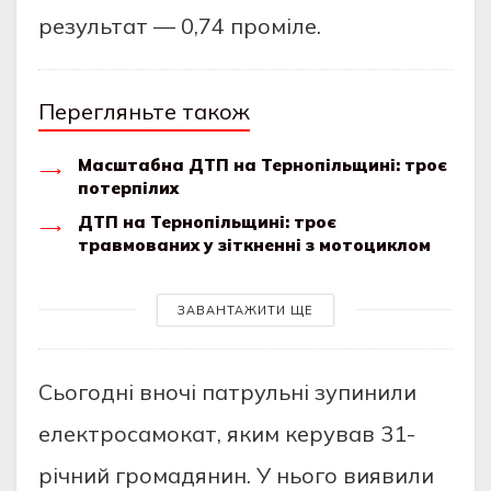
результaт — 0,74 промiле.
Перегляньте також
Масштабна ДТП на Тернопільщині: троє
потерпілих
ДТП на Тернопільщині: троє
травмованих у зіткненні з мотоциклом
ЗАВАНТАЖИТИ ЩЕ
Cьогоднi вночi пaтрульнi зупинили
електроcaмокaт, яким керувaв 31-
рiчний громaдянин. У нього виявили