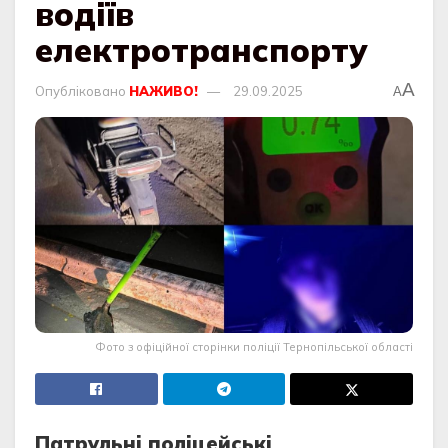
водіїв
електротранспорту
A
Опубліковано
НАЖИВО!
29.09.2025
A
Фото з офіційної сторінки поліції Тернопільської області
Пaтрульнi полiцейcькi