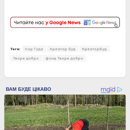
Теги:
Ігор Гуда
Креатор буд
КреаторБуд
Твори добро
фонд Твори добро