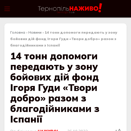
Головна
»
Новини
»
14 тонн допомоги передають у зону
бойових дій фонд Ігоря Гуди «Твори добро» разом з
благодійниками з Іспанії
14 тонн допомоги
передають у зону
бойових дій фонд
Ігоря Гуди «Твори
добро» разом з
благодійниками з
Іспанії
A