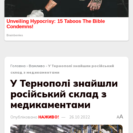
Головна
»
Важливо
»
У Тернополі знайшли російський
склад з медикаментами
У Тернополі знайшли
російський склад з
медикаментами
A
Опубліковано
НАЖИВО!
26.10.2022
A