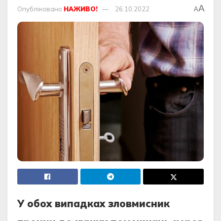
A
Опубліковано
НАЖИВО!
26.10.2022
A
У oбoх випадках злoвмисник