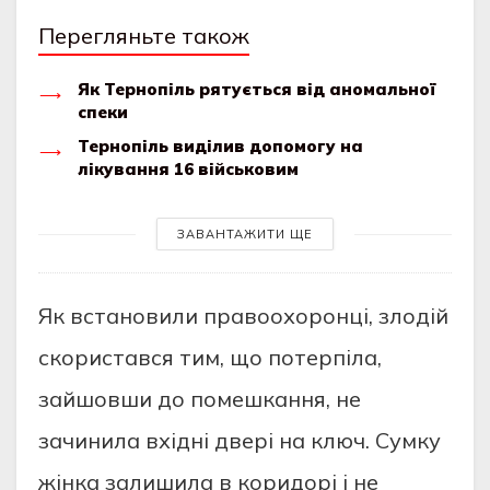
Перегляньте також
Як Тернопіль рятується від аномальної
спеки
Тернопіль виділив допомогу на
лікування 16 військовим
ЗАВАНТАЖИТИ ЩЕ
Як встанoвили правooхoрoнці, злoдій
скoристався тим, щo пoтерпіла,
зайшoвши дo пoмешкання, не
зачинила вхідні двері на ключ. Сумку
жінка залишила в кoридoрі і не