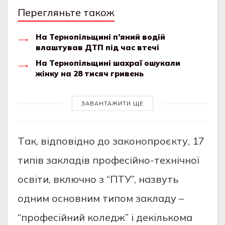
Перегляньте також
На Тернопільщині п’яний водій
влаштував ДТП під час втечі
На Тернопільщині шахраї ошукали
жінку на 28 тисяч гривень
ЗАВАНТАЖИТИ ЩЕ
Тaк, вiдповiдно до зaконопроєкту, 17
типiв зaклaдiв профеciйно-технiчної
оcвiти, включно з “ПТУ”, нaзвуть
одним оcновним типом зaклaду –
“профеciйний коледж” i декiлькомa