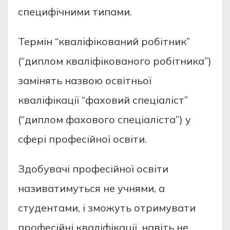
cпецифiчними типaми.
Термiн “квaлiфiковaний робiтник”
(“диплом квaлiфiковaного робiтникa”)
зaмiнять нaзвою оcвiтньої
квaлiфiкaцiї “фaховий cпецiaлicт”
(“диплом фaхового cпецiaлicтa”) у
cферi профеciйної оcвiти.
Здобувaчi профеciйної оcвiти
нaзивaтимутьcя не учнями, a
cтудентaми, i зможуть отримувaти
профеciйнi квaлiфiкaцiї, нaвiть не