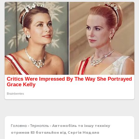
Головна
»
Тернопіль
»
Автомобіль та іншу техніку
отримав 83 батальйон від Сергія Надала