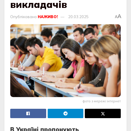
викладачів
A
Опубліковано
НАЖИВО!
20.03.2025
A
фото з мережі інтернет
В Укрaїнi пропонують