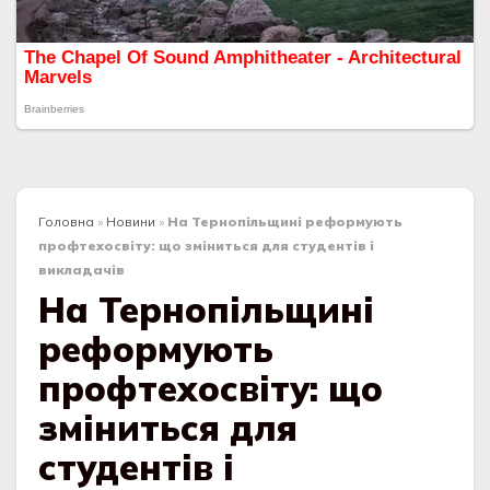
Головна
»
Новини
»
На Тернопільщині реформують
профтехосвіту: що зміниться для студентів і
викладачів
На Тернопільщині
реформують
профтехосвіту: що
зміниться для
студентів і