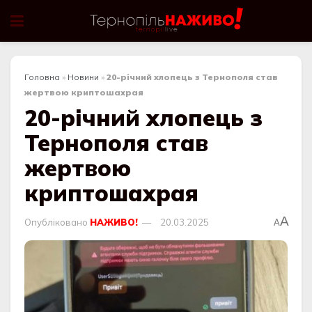
Головна
»
Новини
»
20-річний хлопець з Тернополя став
жертвою криптошахрая
20-річний хлопець з
Тернополя став
жертвою
криптошахрая
A
Опубліковано
НАЖИВО!
20.03.2025
A