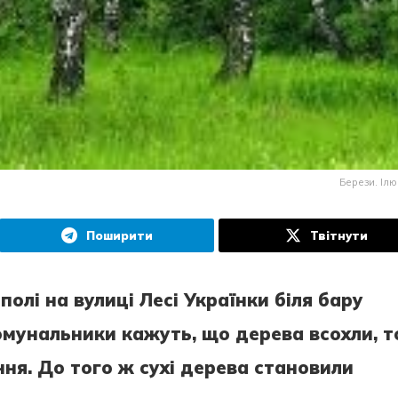
Берези. Ілю
Поширити
Твітнути
полі на вулиці Лесі Українки біля бару
Комунальники кажуть, що дерева всохли, 
ння. До того ж сухі дерева становили