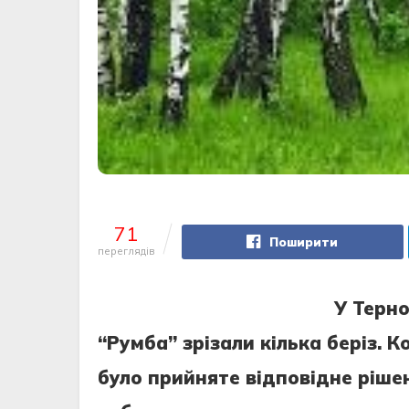
71
Поширити
переглядів
У Терно
“Румба” зрізали кілька беріз. 
було прийняте відповідне ріше