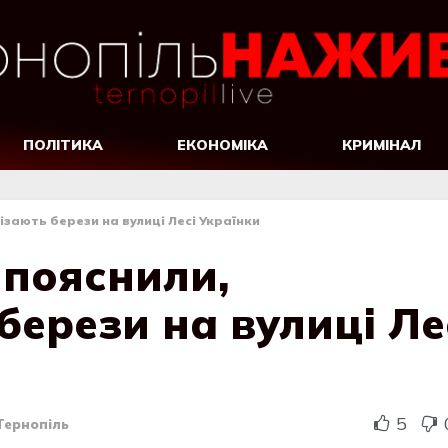
ПОЛІТИКА
ЕКОНОМІКА
КРИМІНАЛ
ізають берези на вулиці Лесі Українки
пояснили,
берези на вулиці Ле
5
Тернопіль