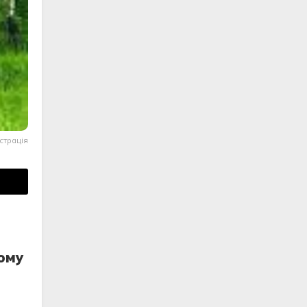
страція
тому