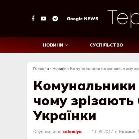
Google NEWS
НОВИНИ
СУСПІЛЬСТВО
Головна
»
Новини
»
Комунальники пояснили, чому зр
Комунальники 
чому зрізають 
Українки
Опубліковано
solomiya
11.09.2017
в
Новини
,