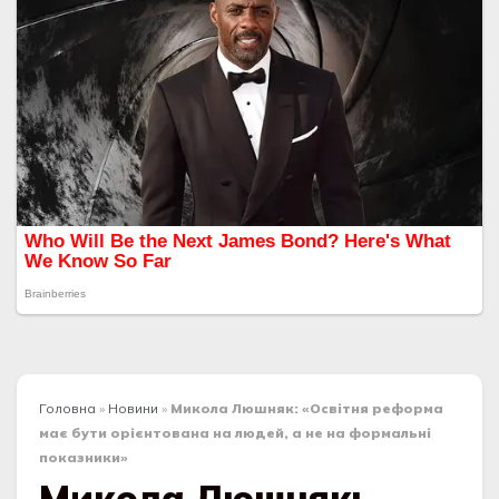
Головна
»
Новини
»
Микола Люшняк: «Освітня реформа
має бути орієнтована на людей, а не на формальні
показники»
Микола Люшняк: