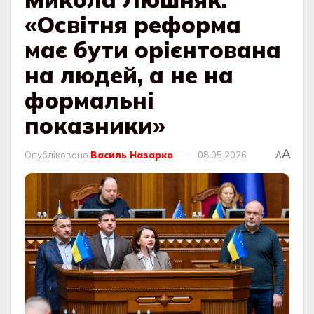
«Освітня реформа
має бути орієнтована
на людей, а не на
формальні
показники»
A
Опубліковано
Василь Назарко
08.05.2026
A