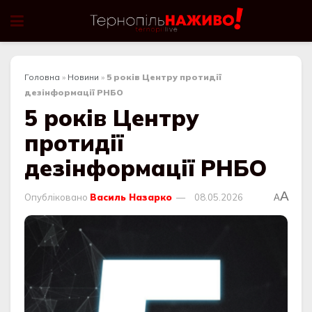
Головна
»
Новини
»
5 років Центру протидії
дезінформації РНБО
5 років Центру
протидії
дезінформації РНБО
A
Опубліковано
Василь Назарко
08.05.2026
A