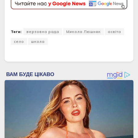
Теги:
верзовна рада
Микoла Люшняк
освіта
село
школа