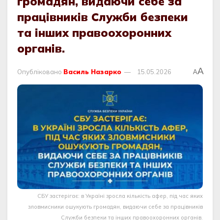
громадян, видаючи себе за
працівників Служби безпеки
та інших правоохоронних
органів.
A
Опубліковано
Василь Назарко
15.05.2026
A
СБУ застерігає: в Україні зросла кількість афер, під час яких
зловмисники ошукують громадян, видаючи себе за працівників
Служби безпеки та інших правоохоронних органів.