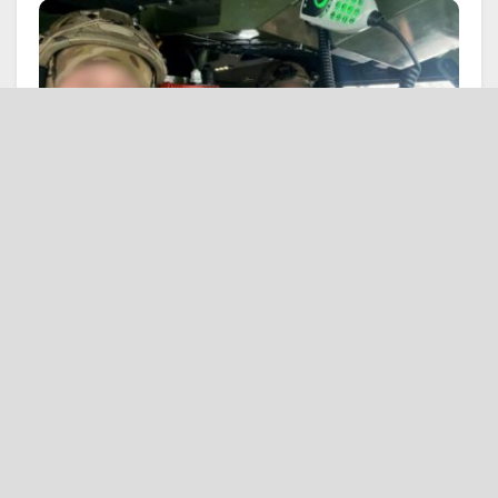
Фото Нацполіція
Війна трансформує професії та
долі. Ще рік тому тернополянин
Ігор Гайдан працював дізнавачем
у поліції, розплутуючи кримінальні