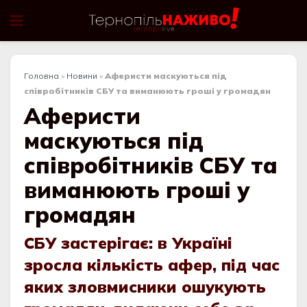
Головна
»
Новини
»
Аферисти маскуються під
співробітників СБУ та виманюють гроші у громадян
Аферисти
маскуються під
співробітників СБУ та
виманюють гроші у
громадян
СБУ застерігає: в Україні
зросла кількість афер, під час
яких зловмисники ошукують