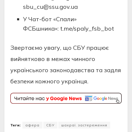
sbu_cu@ssu.gov.ua
У Чат-бот «Спали»
ФСБшника»: t.me/spaly_fsb_bot
Звертаємо увагу, що СБУ працює
вийнятково в межах чинного
українського законодавства та задля
безпеки кожного українця.
Теги:
афера
СБУ
шахраї. застереження