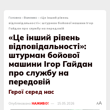
Головна
»
Важливо
»
«Це інший рівень
відповідальності»: штурман бойової машини Ігор
Гайдан про службу на передовій
«Це інший рівень
відповідальності»:
штурман бойової
машини Ігор Гайдан
про службу на
передовій
Герої серед нас
A
Опубліковано
НАЖИВО!
15.05.2026
A