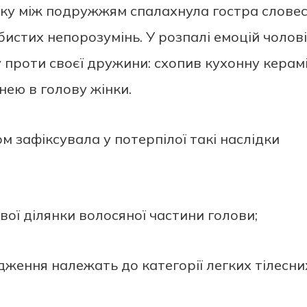
нку між подружжям спалахнула гостра слове
бистих непорозумінь. У розпалі емоцій чолов
 проти своєї дружини: схопив кухонну керам
нею в голову жінки.
 зафіксувала у потерпілої такі наслідки
вої ділянки волосяної частини голови;
дження належать до категорії легких тілесни