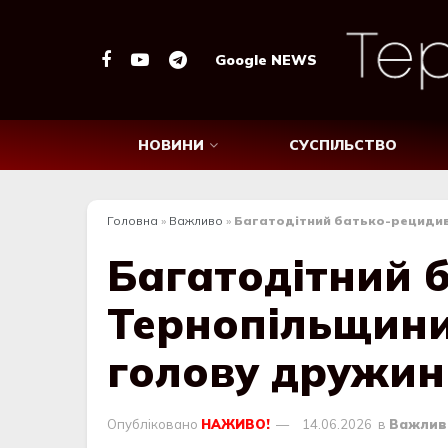
Google NEWS
НОВИНИ
СУСПІЛЬСТВО
Головна
»
Важливо
»
Багатодітний батько-рецидиві
Багатодітний б
Тернопільщини
голову дружин
Опубліковано
НАЖИВО!
14.06.2026
в
Важлив