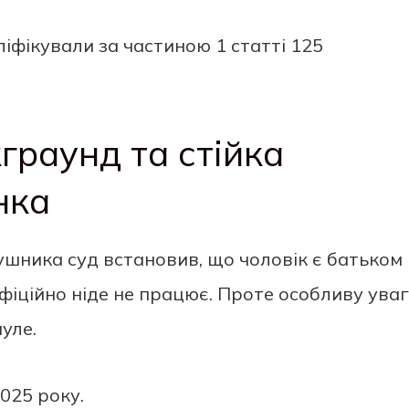
іфікували за частиною 1 статті 125
граунд та стійка
нка
ушника суд встановив, що чоловік є батьком
офіційно ніде не працює. Проте особливу уваг
уле.
025 року.