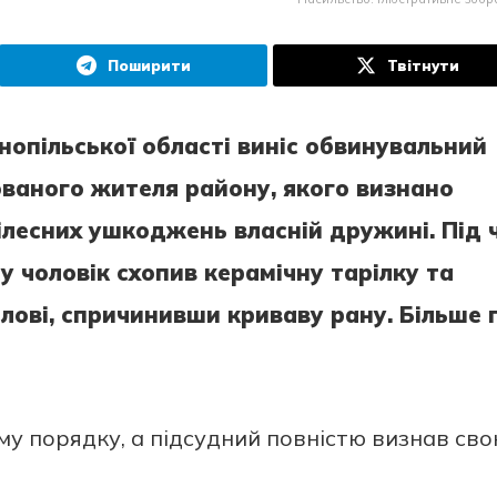
Поширити
Твітнути
опільської області виніс обвинувальний
ваного жителя району, якого визнано
ілесних ушкоджень власній дружині. Під 
 чоловік схопив керамічну тарілку та
лові, спричинивши криваву рану. Більше 
у порядку, а підсудний повністю визнав св