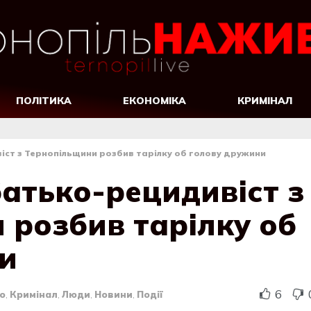
ПОЛІТИКА
ЕКОНОМІКА
КРИМІНАЛ
ст з Тернопільщини розбив тарілку об голову дружини
атько-рецидивіст з
 розбив тарілку об
и
6
о
,
Кримінал
,
Люди
,
Новини
,
Події