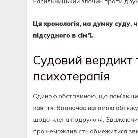
насильницький злочин проти дру
Ця хронологія, на думку суду, 
підсудного в сім’ї.
Судовий вердикт 
психотерапія
Єдиною обставиною, що пом’якшил
каяття. Водночас вагомою обтяж
щодо члена подружжя. Зважаючи н
про неможливість обмежитися зв