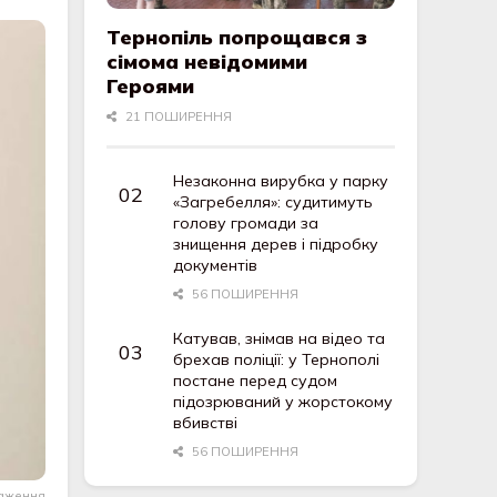
Тернопіль попрощався з
сімома невідомими
Героями
21 ПОШИРЕННЯ
Незаконна вирубка у парку
«Загребелля»: судитимуть
голову громади за
знищення дерев і підробку
документів
56 ПОШИРЕННЯ
Катував, знімав на відео та
брехав поліції: у Тернополі
постане перед судом
підозрюваний у жорстокому
вбивстві
56 ПОШИРЕННЯ
раження