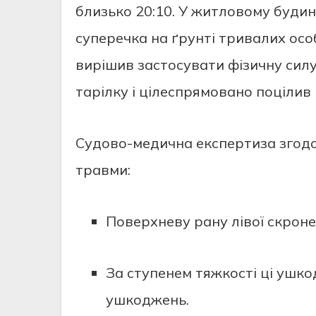
близько 20:10. У житловому буди
суперечка на ґрунті тривалих осо
вирішив застосувати фізичну силу
тарілку і цілеспрямовано поцілив 
Судово-медична експертиза згодом
травми:
Поверхневу рану лівої скроне
За ступенем тяжкості ці ушко
ушкоджень.