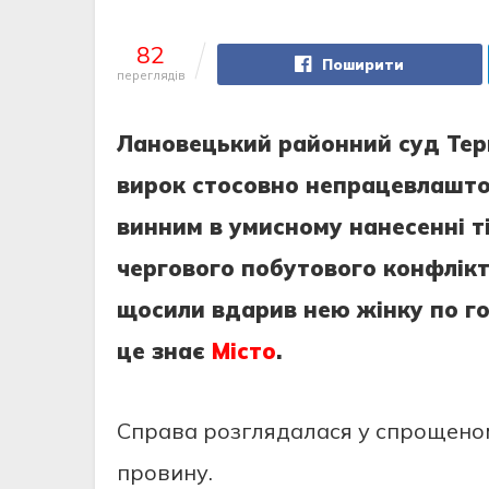
82
Поширити
переглядів
Лановецький районний суд Терн
вирок стосовно непрацевлашто
винним в умисному нанесенні т
чергового побутового конфлікту
щосили вдарив нею жінку по го
це знає
Місто
.
Справа розглядалася у спрощеном
провину.