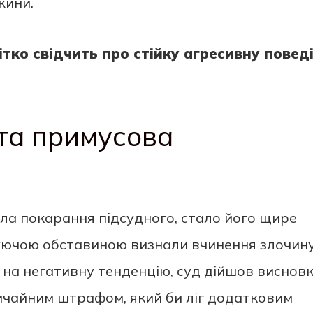
жини.
чітко свідчить про стійку агресивну повед
та примусова
а покарання підсудного, стало його щире
уючою обставиною визнали вчинення злочин
а негативну тенденцію, суд дійшов виснов
ичайним штрафом, який би ліг додатковим