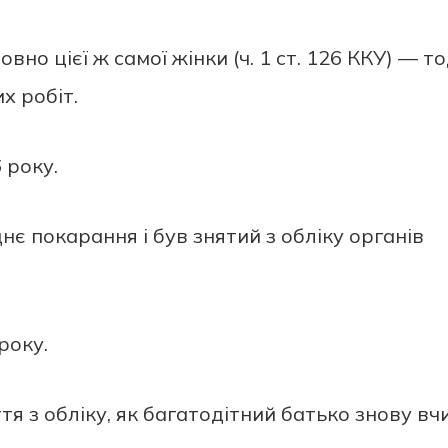
вно цієї ж самої жінки (ч. 1 ст. 126 ККУ) — то
х робіт.
 року.
нє покарання і був знятий з обліку органів
року.
тя з обліку, як багатодітний батько знову вч