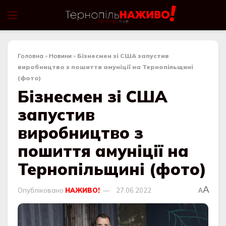
Головна
»
Новини
»
Бізнесмен зі США запустив
виробництво з пошиття амуніції на Тернопільщині
(фото)
Бізнесмен зі США
запустив
виробництво з
пошиття амуніції на
Тернопільщині (фото)
A
Опубліковано
НАЖИВО!
27.06.2022
A