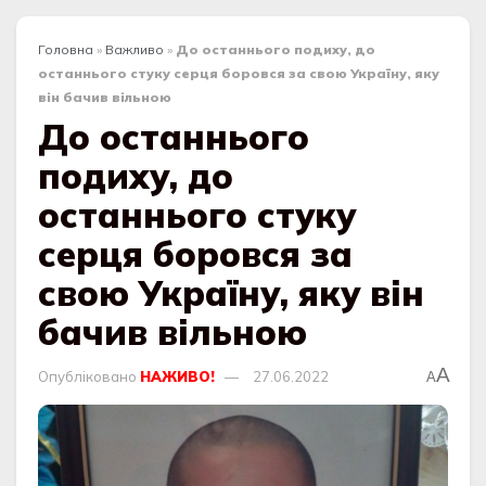
Головна
»
Важливо
»
До останнього подиху, до
останнього стуку серця боровся за свою Україну, яку
він бачив вільною
До останнього
подиху, до
останнього стуку
серця боровся за
свою Україну, яку він
бачив вільною
A
Опубліковано
НАЖИВО!
27.06.2022
A