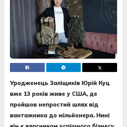
Уродженець Заліщиків Юрій Куц
вже 13 років живе у США, де
пройшов непростий шлях від
вантажника до мільйонера. Нині
він є власником успішного бізнесу