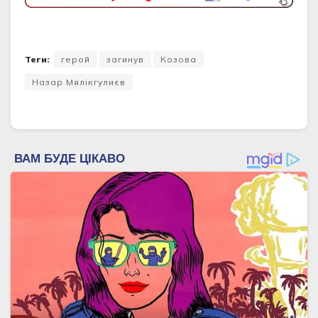
Теги:
герой
загинув
Козова
Назар Мялікгулиєв