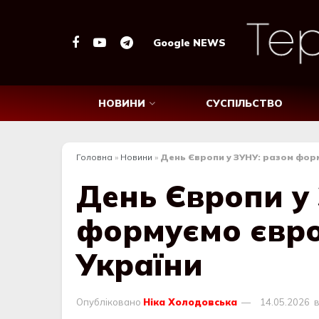
Google NEWS
НОВИНИ
СУСПІЛЬСТВО
Головна
»
Новини
»
День Європи у ЗУНУ: разом фор
День Європи у
формуємо євро
України
Опубліковано
Ніка Холодовська
14.05.2026