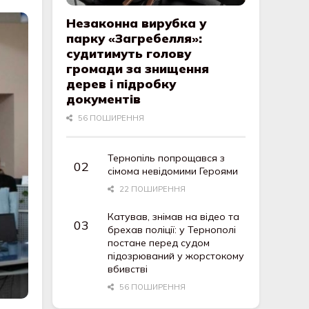
Незаконна вирубка у
парку «Загребелля»:
судитимуть голову
громади за знищення
дерев і підробку
документів
56 ПОШИРЕННЯ
Тернопіль попрощався з
сімома невідомими Героями
22 ПОШИРЕННЯ
Катував, знімав на відео та
брехав поліції: у Тернополі
постане перед судом
підозрюваний у жорстокому
вбивстві
56 ПОШИРЕННЯ