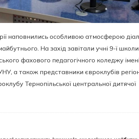
орії наповнились особливою атмосферою діал
майбутнього. На захід завітали учні 9-ї школи
ського фахового педагогічного коледжу імен
НУ, а також представники євроклубів регіон
роклубу Тернопільської центральної дитячої