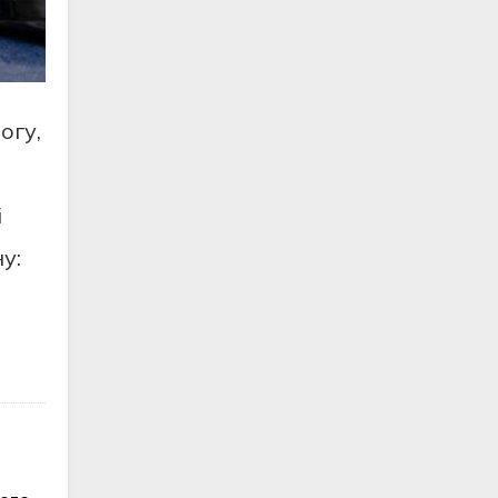
огу,
і
у: