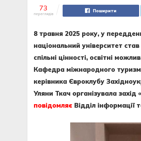
73
Поширити
переглядів
8 травня 2025 року, у передде
національний університет ста
спільні цінності, освітні можли
Кафедра міжнародного туризму 
керівника Євроклубу Західноук
Уляни Ткач організувала захід 
повідомляє
Відділ інформації т