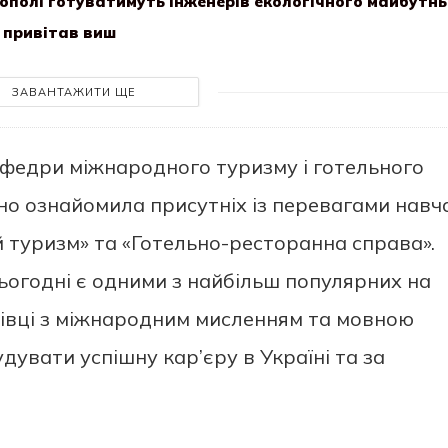
нополі готуватимуть інженерів екологічного майбутн
л привітав виш
ЗАВАНТАЖИТИ ЩЕ
афедри міжнародного туризму і готельного
но ознайомила присутніх із перевагами навч
 туризм» та «Готельно-ресторанна справа».
ьогодні є одними з найбільш популярних на
хівці з міжнародним мисленням та мовною
дувати успішну кар’єру в Україні та за