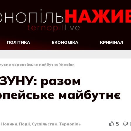
ПОЛІТИКА
ЕКОНОМІКА
КРИМІНАЛ
муємо європейське майбутнє України
 ЗУНУ: разом
пейське майбутнє
5
в
Новини
,
Події
,
Суспільство
,
Тернопіль