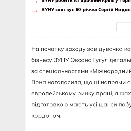
ЗУНУ робить історичний крок: у Тер
ЗУНУ святкує 60-річчя: Сергій Нада
На початку заходу завідувачка к
бізнесу ЗУНУ Оксана Гугул деталь
за спеціальностями «Міжнародний
Вона наголосила, що ці напрями с
європейському ринку праці, а фа
підготовкою мають усі шанси побу
кордоном.