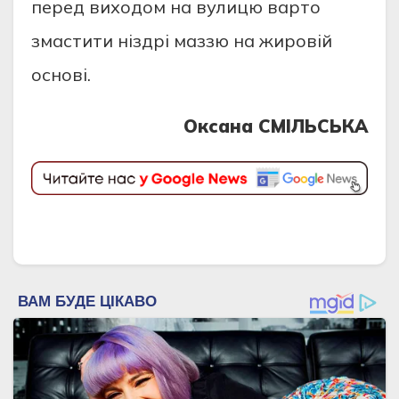
перед виходом на вулицю варто
змастити ніздрі маззю на жировій
основі.
Оксана СМІЛЬСЬКА