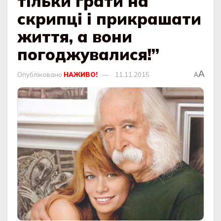
тільки грати на
скрипці і прикрашати
життя, а вони
погоджувалися!”
A
Опубліковано
НАЖИВО!
11.11.2015
A