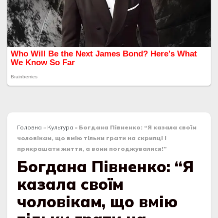
Головна
»
Культура
»
Богдана Півненко: “Я казала своїм
чоловікам, що вмію тільки грати на скрипці і
прикрашати життя, а вони погоджувалися!”
Богдана Півненко: “Я
казала своїм
чоловікам, що вмію