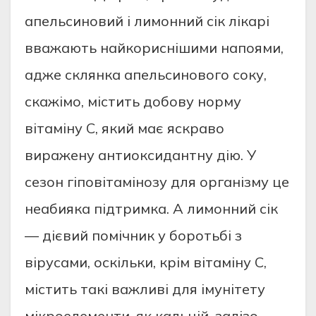
апельсиновий і лимонний сік лікарі
вважають найкориснішими напоями,
адже склянка апельсинового соку,
скажімо, містить добову норму
вітаміну С, який має яскраво
виражену антиоксидантну дію. У
сезон гіповітамінозу для організму це
неабияка підтримка. А лимонний сік
— дієвий помічник у боротьбі з
вірусами, оскільки, крім вітаміну С,
містить такі важливі для імунітету
мікроелементи, як кальцій, залізо,