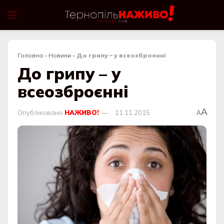
Головна
»
Новини
»
До грипу – у всеозброєнні
До грипу – у
всеозброєнні
A
Опубліковано
НАЖИВО!
11.11.2015
A