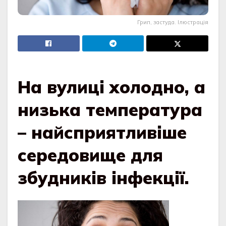
Грип, застуда. Ілюстрація
На вулиці холодно, а
низька температура
– найсприятливіше
середовище для
збудників інфекції.