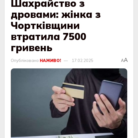
Шахрайство з
дровами: жінка з
Чортківщини
втратила 7500
гривень
A
Опубліковано
НАЖИВО!
17.02.2025
A