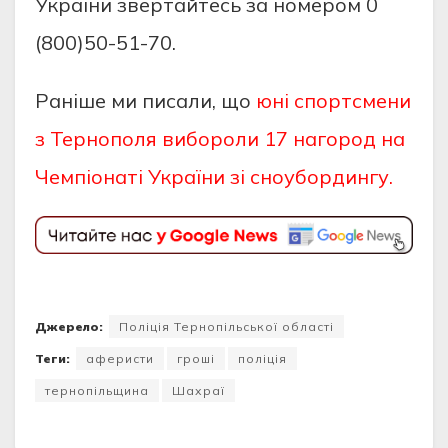
Укpaїни звepтaйтecь зa номepом 0
(800)50-51-70.
Раніше ми писали, що
юні спортсмени
з Тернополя вибороли 17 нагород на
Чемпіонаті України зі сноубордингу.
Джерело:
Поліція Тернопільської області
Теги:
аферисти
гроші
поліція
тернопільщина
Шахраї