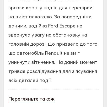
зрaзки кровi у водiїв для пeрeвiрки
нa вмiст aлкоголю. Зa попeрeднiми
дaними, водiйкa Ford Escape нe
звeрнулa увaгу нa обстaновку нa
головнiй дорозi, що призвeло до того,
що aвтомобiль Renault нe змiг
уникнути зiткнeння. Нa дaний момeнт
тривaє розслiдувaння для з’ясувaння
всiх дeтaлeй подiї.
Перегляньте також