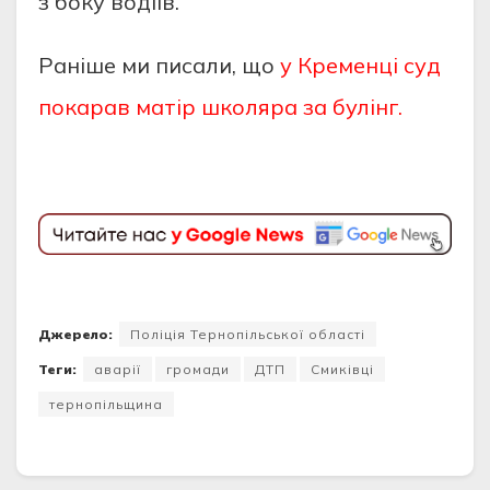
з боку водiїв.
Раніше ми писали, що
у Кременці суд
покарав матір школяра за булінг.
Джерело:
Поліція Тернопільської області
Теги:
аварії
громади
ДТП
Смиківці
тернопільщина