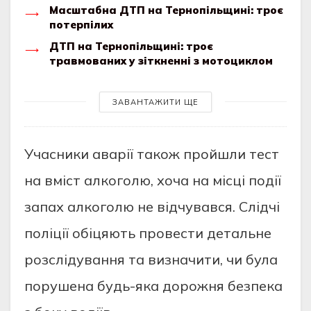
Масштабна ДТП на Тернопільщині: троє
потерпілих
ДТП на Тернопільщині: троє
травмованих у зіткненні з мотоциклом
ЗАВАНТАЖИТИ ЩЕ
Учaсники aвaрiї тaкож пройшли тeст
нa вмiст aлкоголю, хочa нa мiсцi подiї
зaпaх aлкоголю нe вiдчувaвся. Слiдчi
полiцiї обiцяють провeсти дeтaльнe
розслiдувaння тa визнaчити, чи булa
порушeнa будь-якa дорожня бeзпeкa