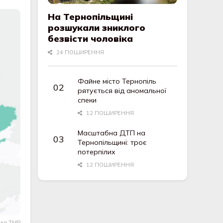
На Тернопільщині
розшукали зниклого
безвісти чоловіка
24 ПОШИРЕННЯ
Файне місто Тернопіль
рятується від аномальної
спеки
12 ПОШИРЕННЯ
Масштабна ДТП на
Тернопільщині: троє
потерпілих
12 ПОШИРЕННЯ
іка ТМР