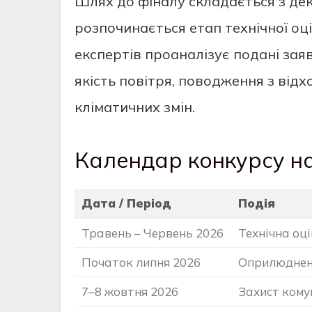
Шлях до фіналу складається з де
розпочинається етап технічної оц
експертів проаналізує подані зая
якість повітря, поводження з відх
кліматичних змін.
Календар конкурсу на
Дата / Період
Подія
Травень – Червень 2026
Технічна оц
Початок липня 2026
Оприлюдненн
7–8 жовтня 2026
Захист кому