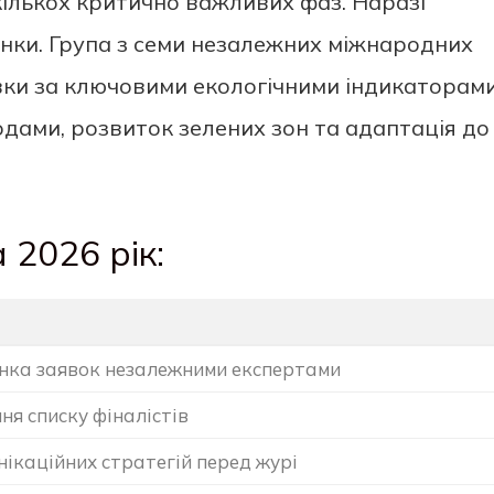
кількох критично важливих фаз. Наразі
інки. Група з семи незалежних міжнародних
вки за ключовими екологічними індикаторами
одами, розвиток зелених зон та адаптація до
 2026 рік:
інка заявок незалежними експертами
я списку фіналістів
нікаційних стратегій перед журі