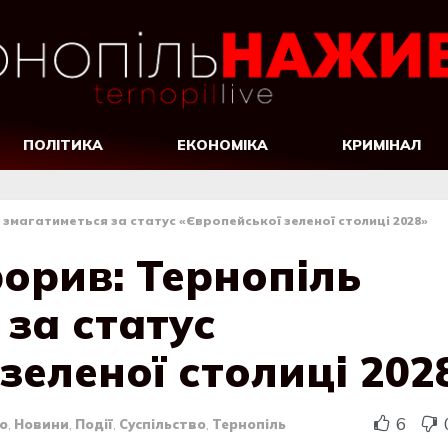
ПОЛІТИКА
ЕКОНОМІКА
КРИМІНАЛ
 змагатиметься за статус «Європейської зеленої столиці 2028»
орив: Тернопіль
за статус
зеленої столиці 202
6
о
,
Новини
,
Події
,
Суспільство
,
Тернопіль