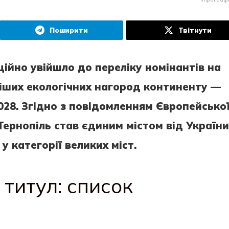
Поширити
Твітнути
ційно увійшло до переліку номінантів на
іших екологічних нагород континенту —
028. Згідно з повідомленням Європейсько
, Тернопіль став єдиним містом від України
у категорії великих міст.
 титул: список