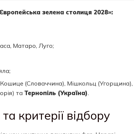
«Європейська зелена столиця 2028»:
аса, Матаро, Луго;
яла;
 Кошице (Словаччина), Мішкольц (Угорщина),
орія) та
Тернопіль (Україна)
.
та критерії відбору