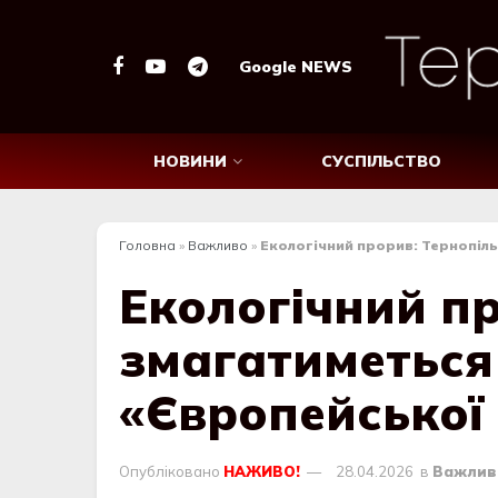
Google NEWS
НОВИНИ
СУСПІЛЬСТВО
Головна
»
Важливо
»
Екологічний прорив: Тернопіль
Екологічний пр
змагатиметься 
«Європейської 
Опубліковано
НАЖИВО!
28.04.2026
в
Важлив