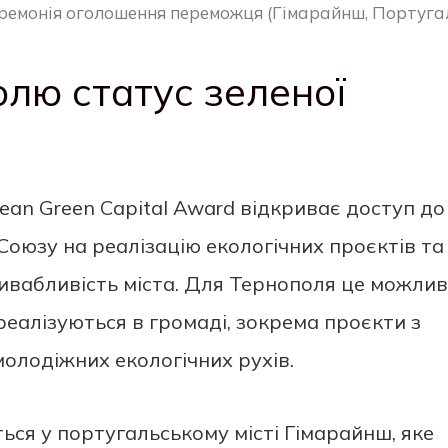
ремонія оголошення переможця (Гімарайнш, Португал
лю статус зеленої
ean Green Capital Award відкриває доступ до
оюзу на реалізацію екологічних проєктів та
ивабливість міста. Для Тернополя це можлив
реалізуються в громаді, зокрема проєкти з
олодіжних екологічних рухів.
ься у португальському місті Гімарайнш, яке