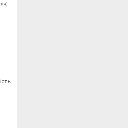
ія)
ість