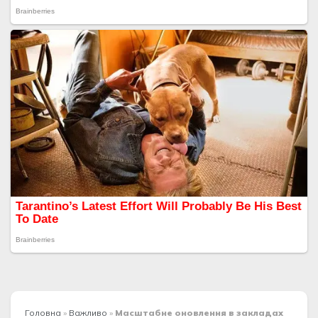
Головна
»
Важливо
»
Масштабне оновлення в закладах