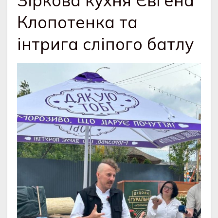
Зіркова кухня Євгена
Клопотенка та
інтрига сліпого батлу