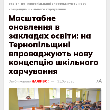
освіти: на Тернопільщині впроваджують нову
концепцію шкільного харчування
Масштабне
оновлення в
закладах освіти: на
Тернопільщині
впроваджують нову
концепцію шкільного
харчування
A
Опубліковано
НАЖИВО!
31.05.2026
A