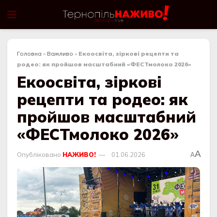
Головна
»
Важливо
»
Екоосвіта, зіркові рецепти та
родео: як пройшов масштабний «ФЕСТмолоко 2026»
Екоосвіта, зіркові
рецепти та родео: як
пройшов масштабний
«ФЕСТмолоко 2026»
A
Опубліковано
НАЖИВО!
01.06.2026
A