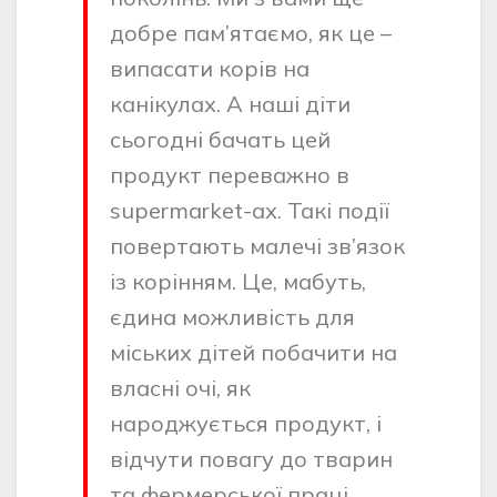
добре пам’ятаємо, як це –
випасати корів на
канікулах. А наші діти
сьогодні бачать цей
продукт переважно в
supermarket-ах. Такі події
повертають малечі зв’язок
із корінням. Це, мабуть,
єдина можливість для
міських дітей побачити на
власні очі, як
народжується продукт, і
відчути повагу до тварин
та фермерської праці.