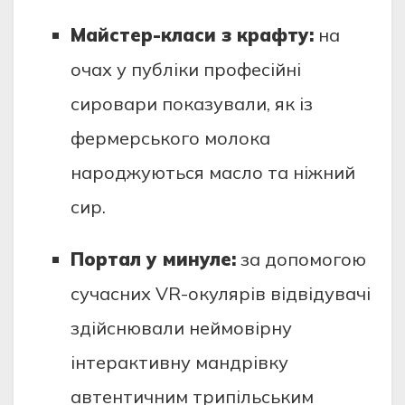
Майстер-класи з крафту:
на
очах у публіки професійні
сировари показували, як із
фермерського молока
народжуються масло та ніжний
сир.
Портал у минуле:
за допомогою
сучасних VR-окулярів відвідувачі
здійснювали неймовірну
інтерактивну мандрівку
автентичним трипільським