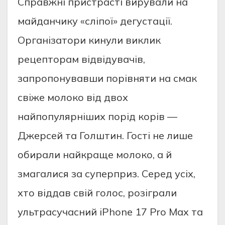
Справжні пристрасті вирували на
майданчику «сліпої» дегустації.
Організатори кинули виклик
рецепторам відвідувачів,
запропонувавши порівняти на смак
свіже молоко від двох
найпопулярніших порід корів —
Джерсей та Голштин. Гості не лише
обирали найкраще молоко, а й
змагалися за суперприз. Серед усіх,
хто віддав свій голос, розіграли
ультрасучасний iPhone 17 Pro Max та