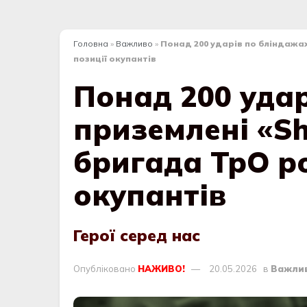
Головна
»
Важливо
»
Понад 200 ударів по бліндажа
позиції окупантів
Понад 200 удар
приземлені «Sh
бригада ТрО р
окупантів
Герої серед нас
Опубліковано
НАЖИВО!
20.05.2026
в
Важли