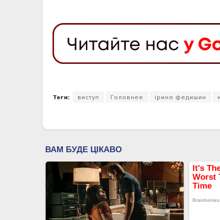
Теги:
виступ
Головнее
ірина федишин