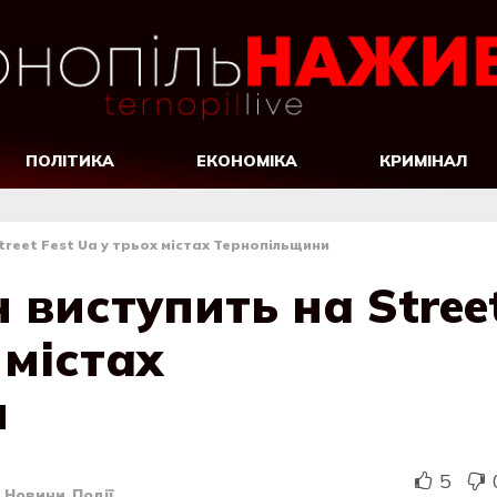
ПОЛІТИКА
ЕКОНОМІКА
КРИМІНАЛ
reet Fest Ua у трьох містах Тернопільщини
виступить на Stree
 містах
и
5
,
Новини
,
Події