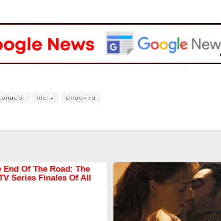
концерт
пісня
співачка