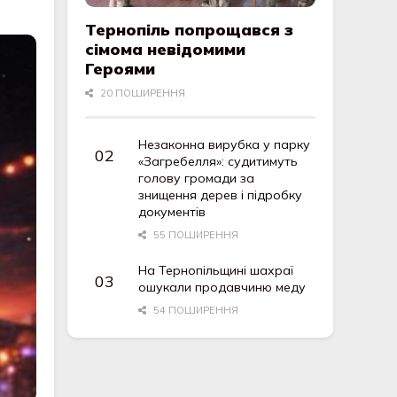
Тернопіль попрощався з
сімома невідомими
Героями
20 ПОШИРЕННЯ
Незаконна вирубка у парку
«Загребелля»: судитимуть
голову громади за
знищення дерев і підробку
документів
55 ПОШИРЕННЯ
На Тернопільщині шахраї
ошукали продавчиню меду
54 ПОШИРЕННЯ