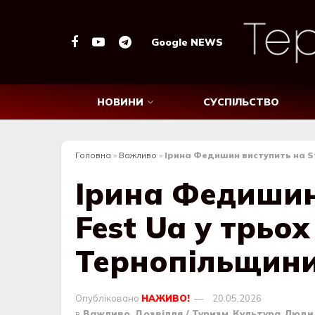
Google NEWS
НОВИНИ
СУСПІЛЬСТВО
Головна
»
Важливо
»
Ірина Федишин виступить на St
Ірина Федишин 
Fest Ua у трьох
Тернопільщин
Опубліковано
НАЖИВО!
20.05.2026
в
Важливо
,
Дозвілля / Туризм
,
Культура
,
Люди