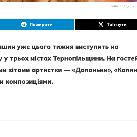
Ірина Федишин
Поширити
Твітнути
ишин уже цього тижня виступить на
у у трьох містах Тернопільщини. На госте
ми хітами артистки — «Долоньки», «Калин
и композиціями.