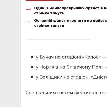
Один із найпопулярніших артистів н
стрімко тануть
Останній шанс потрапити на лайв: 
стрімко тануть
у Бучач на стадіоні «Колос» —
у Чортків на Співочому Полі —
у Заліщики на стадіоні «Дніст
Спеціальним гостем фестивалю ст