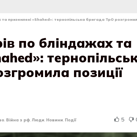
х та приземлені «Shahed»: тернопільська бригада ТрО розгроми
ів по бліндажах та
ahed»: тернопільсь
озгромила позиції
5
во
,
Війна з рф
,
Люди
,
Новини
,
Події