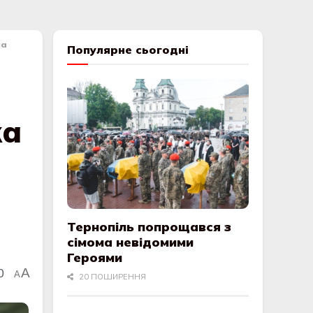
ла
Популярне сьогодні
ка
Тернопіль попрощався з
сімома невідомими
Героями
0
A
A
20 ПОШИРЕННЯ