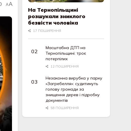
0
A
A
На Тернопільщині
розшукали зниклого
безвісти чоловіка
17 ПОШИРЕННЯ
Масштабна ДТП на
Тернопільщині: троє
потерпілих
12 ПОШИРЕННЯ
Незаконна вирубка у парку
«Загребелля»: судитимуть
голову громади за
знищення дерев і підробку
документів
58 ПОШИРЕННЯ