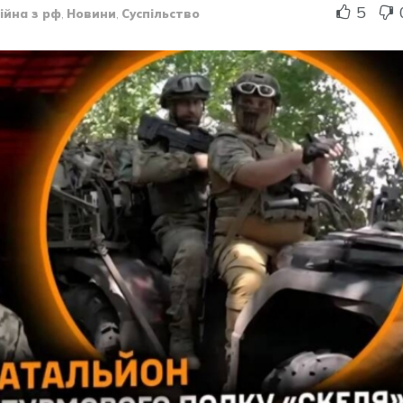
5
ійна з рф
,
Новини
,
Суспільство