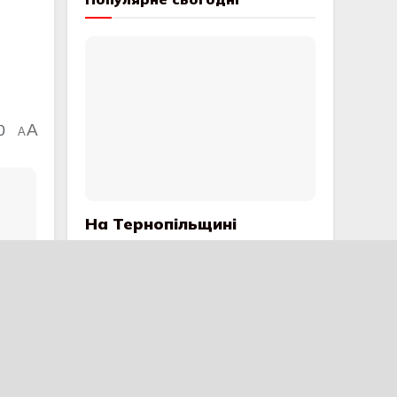
0
A
A
На Тернопільщині
розшукали зниклого
безвісти чоловіка
17 ПОШИРЕННЯ
Масштабна ДТП на
Тернопільщині: троє
потерпілих
12 ПОШИРЕННЯ