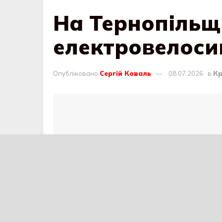
На Тернопільщ
електровелоси
Опубліковано
Сергій Коваль
08.07.2026
в
Кр