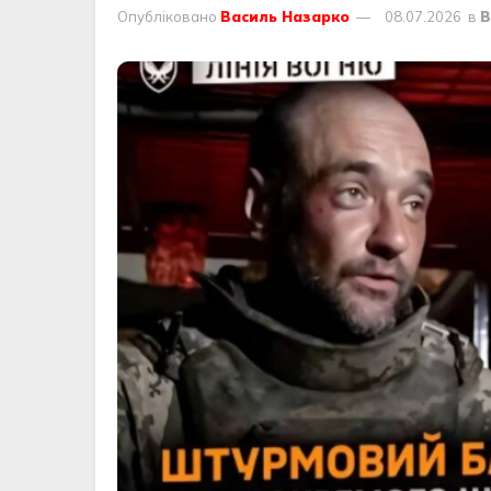
Опубліковано
Василь Назарко
08.07.2026
в
В