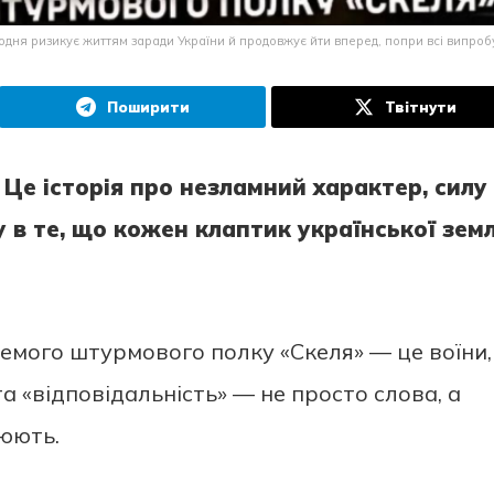
щодня ризикує життям заради України й продовжує йти вперед, попри всі випроб
Поширити
Твітнути
 Це історія про незламний характер, силу
у в те, що кожен клаптик української земл
мого штурмового полку «Скеля» — це воїни,
та «відповідальність» — не просто слова, а
оюють.