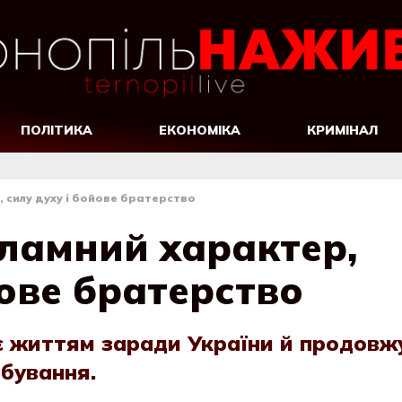
ПОЛІТИКА
ЕКОНОМІКА
КРИМІНАЛ
, силу духу і бойове братерство
зламний характер,
йове братерство
є життям заради України й продовж
обування.