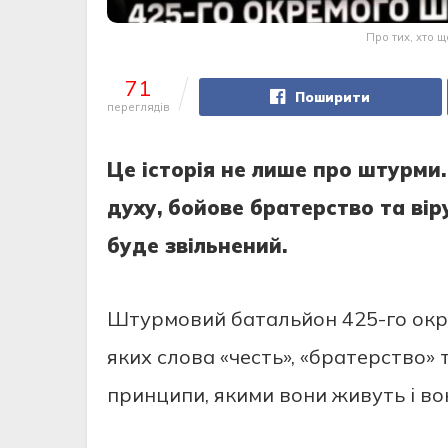
Про тих, хто 
71
Поширити
переглядів
Це історія не лише про штурми.
духу, бойове братерство та вір
буде звільнений.
Штурмовий батальйон 425-го окре
яких слова «честь», «братерство» 
принципи, якими вони живуть і в