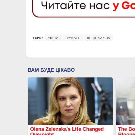
Теги:
війна
історія
лінія вогню