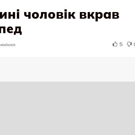
ині чоловік вкрав
пед
5
имінал