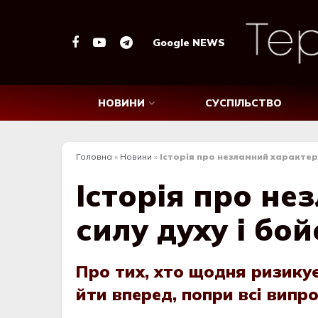
Google NEWS
НОВИНИ
СУСПІЛЬСТВО
Головна
»
Новини
»
Історія про незламний характер
Історія про не
силу духу і бо
Про тих, хто щодня ризику
йти вперед, попри всі випр