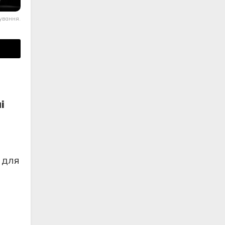
ування.
і
 для