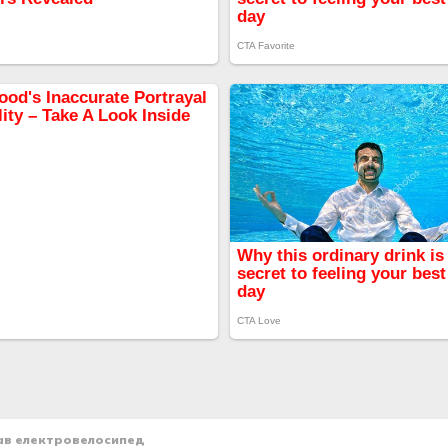
рав електровелосипед