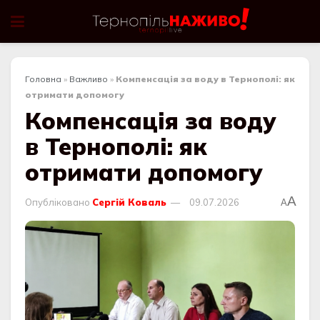
Головна
»
Важливо
»
Компенсація за воду в Тернополі: як
отримати допомогу
Компенсація за воду
в Тернополі: як
отримати допомогу
A
Опубліковано
Сергій Коваль
09.07.2026
A