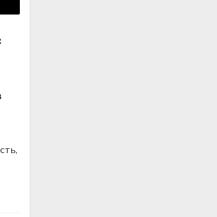
:
в
сть,