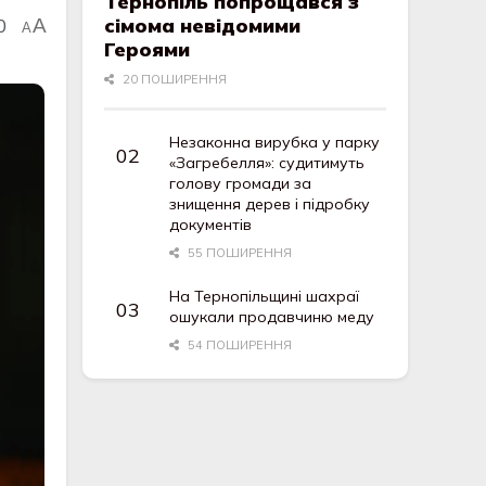
Тернопіль попрощався з
сімома невідомими
0
A
A
Героями
20 ПОШИРЕННЯ
Незаконна вирубка у парку
«Загребелля»: судитимуть
голову громади за
знищення дерев і підробку
документів
55 ПОШИРЕННЯ
На Тернопільщині шахраї
ошукали продавчиню меду
54 ПОШИРЕННЯ