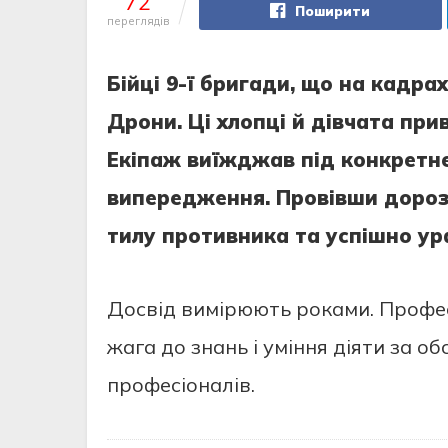
72
Поширити
переглядів
Бійці 9-ї бригади, що на кадра
Дрони. Ці хлопці й дівчата при
Екіпаж виїжджав під конкретне 
випередження. Провівши дорозв
тилу противника та успішно ур
Досвід вимірюють роками. Профес
жага до знань і уміння діяти за о
професіоналів.