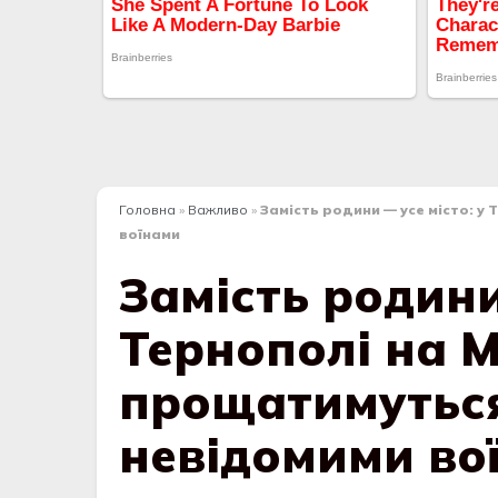
Головна
»
Важливо
»
Замість родини — усе місто: у
воїнами
Замість родини
Тернополі на М
прощатимуться
невідомими во