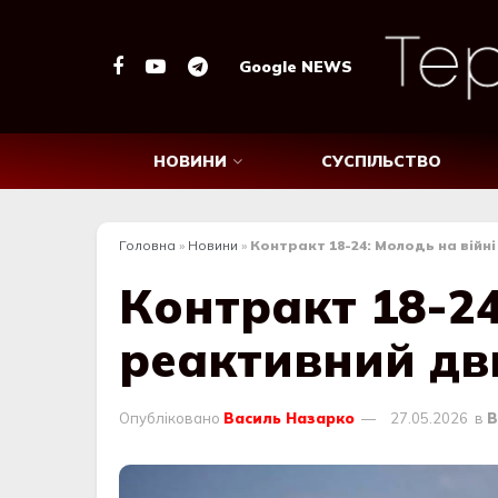
Google NEWS
НОВИНИ
СУСПІЛЬСТВО
Головна
»
Новини
»
Контракт 18-24: Молодь на війні
Контракт 18-24
реактивний дв
Опубліковано
Василь Назарко
27.05.2026
в
В