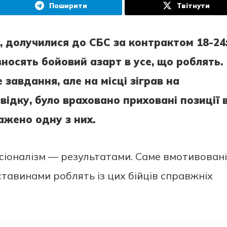
Поширити
Твітнути
х, долучилися до СБС за контрактом 18-24
вносять бойовий азарт в усе, що роблять.
завдання, але на місці зіграв на
ідку, було враховано приховані позиції 
ажено одну з них.
іоналізм — результатами. Саме вмотивовані
бставинами роблять із цих бійців справжніх