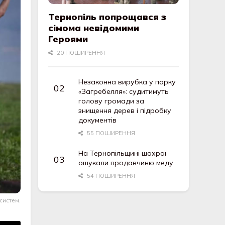
Тернопіль попрощався з
сімома невідомими
Героями
20 ПОШИРЕННЯ
Незаконна вирубка у парку
«Загребелля»: судитимуть
голову громади за
знищення дерев і підробку
документів
55 ПОШИРЕННЯ
На Тернопільщині шахраї
ошукали продавчиню меду
54 ПОШИРЕННЯ
систем.