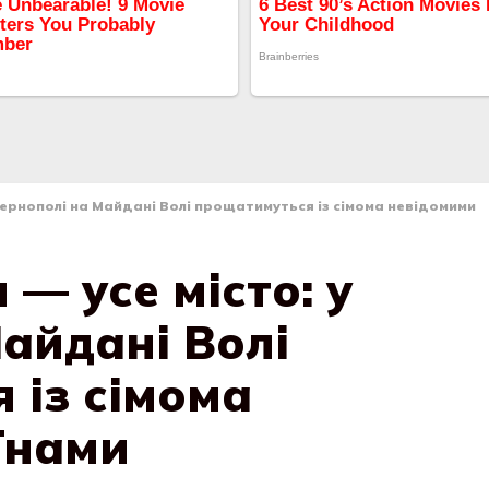
 Тернополі на Майдані Волі прощатимуться із сімома невідомими
 — усе місто: у
айдані Волі
 із сімома
їнами