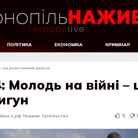
ПОЛІТИКА
ЕКОНОМІКА
КРИМІНАЛ
 – це реактивний двигун
: Молодь на війні – 
игун
5
ійна з рф
,
Новини
,
Суспільство