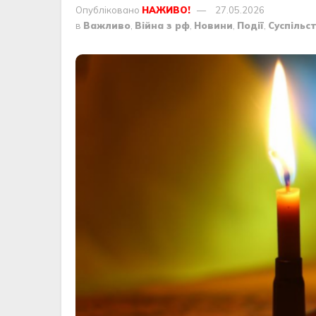
Опубліковано
НАЖИВО!
27.05.2026
в
Важливо
,
Війна з рф
,
Новини
,
Події
,
Суспільс