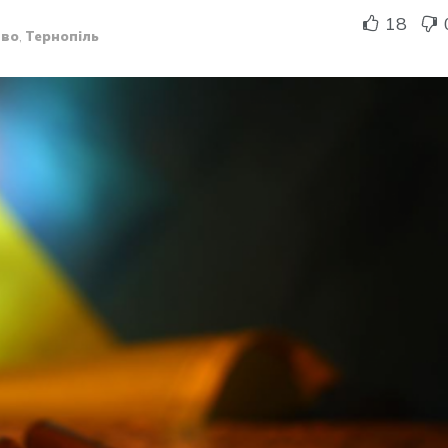
18
тво
,
Тернопіль