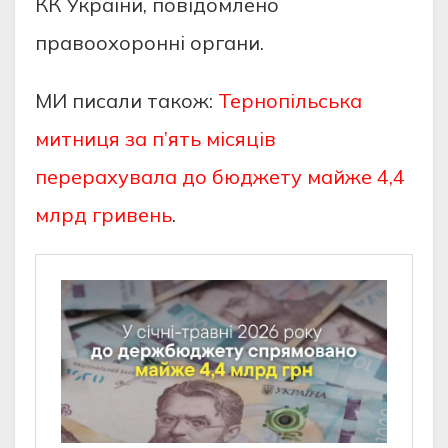
КК України, повідомлено
правоохоронні органи.
МИ писали також:
Тернопільська
митниця за п’ять місяців
перерахувала до бюджету майже 4,4
млрд гривень
.