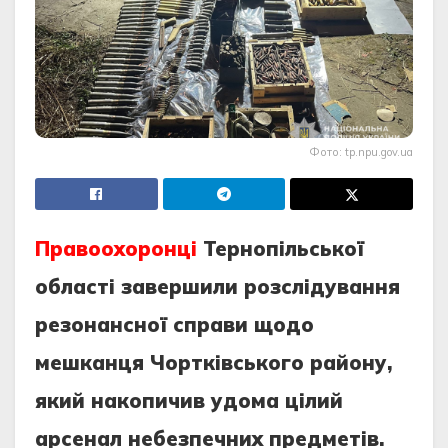
Фото: tp.npu.gov.ua
Правоохоронці
Тернопільської
області завершили розслідування
резонансної справи щодо
мешканця Чортківського району,
який накопичив удома цілий
арсенал небезпечних предметів.