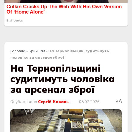
Головна
»
Кримінал
»
На Тернопільщині судитимуть
чоловіка за арсенал зброї
На Тернопільщині
судитимуть чоловіка
за арсенал зброї
A
Опубліковано
Сергій Коваль
08.07.2026
A