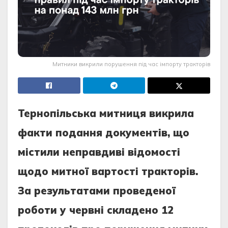
Митники викрили порушення під час імпорту тракторів
Тернопільська митниця викрила
факти подання документів, що
містили неправдиві відомості
щодо митної вартості тракторів.
За результатами проведеної
роботи у червні складено 12