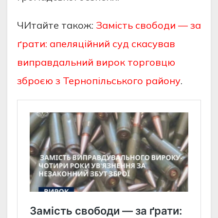
ЧИтайте також:
Замість свободи — за
ґрати: апеляційний суд скасував
виправдальний вирок торговцю
зброєю з Тернопільського району
.