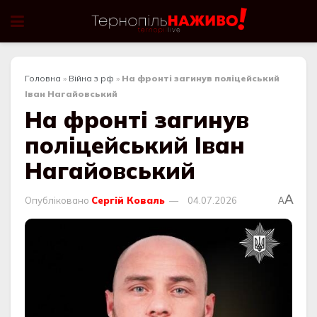
Головна
»
Війна з рф
»
На фронті загинув поліцейський
Іван Нагайовський
На фронті загинув
поліцейський Іван
Нагайовський
A
Опубліковано
Сергій Коваль
04.07.2026
A