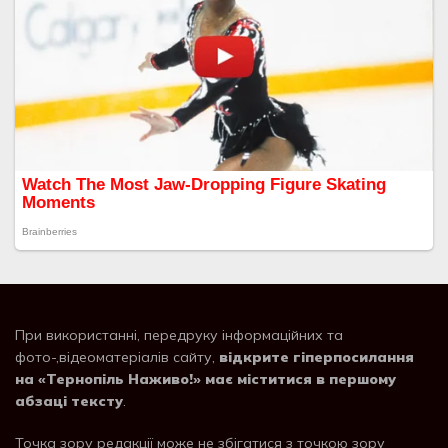
При використанні, передруку інформаційних та
фото-,відеоматеріалів сайту,
відкрите гіперпосилання
на «Тернопіль Наживо!» має міститися в першому
абзаці тексту
.
Точка зору редакції може не збігатися з точкою зору