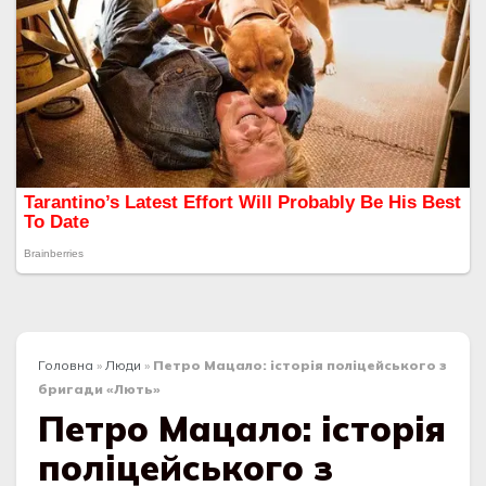
Головна
»
Люди
»
Петро Мацало: історія поліцейського з
бригади «Лють»
Петро Мацало: історія
поліцейського з