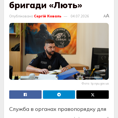
бригади «Лють»
A
Опубліковано
Сергій Коваль
04.07.2026
A
Фото: tp.npu.gov.ua
Служба в органах правопорядку для