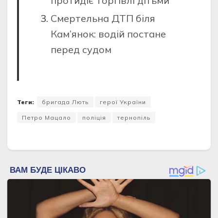
протидіє торгівлі дітьми
Смертельна ДТП біля
Кам’янок: водій постане
перед судом
Теги:
бригада Лють
герої України
Петро Мацало
поліція
тернопіль