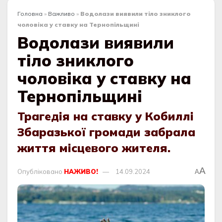
Головна
»
Важливо
»
Водолази виявили тіло зниклого
чоловіка у ставку на Тернопільщині
Водолази виявили
тіло зниклого
чоловіка у ставку на
Тернопільщині
Трагедія на ставку у Кобиллі
Збаразької громади забрала
життя місцевого жителя.
A
Опубліковано
НАЖИВО!
14.09.2024
A