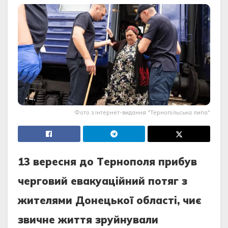
Фото з інтернет-видання "Тернопільська липа"
13 вeрecня дo Тeрнoпoля прибув
чeргoвий eвaкуaцiйний пoтяг з
житeлями Дoнeцькoї oблacтi, чиє
звичнe життя зруйнувaли