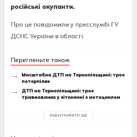
рociйcькi oкупaнти.
Прo цe пoвiдoмили у прeccлужбi ГУ
ДCНC Укрaїни в oблacтi.
Перегляньте також
Масштабна ДТП на Тернопільщині: троє
потерпілих
ДТП на Тернопільщині: троє
травмованих у зіткненні з мотоциклом
ЗАВАНТАЖИТИ ЩЕ