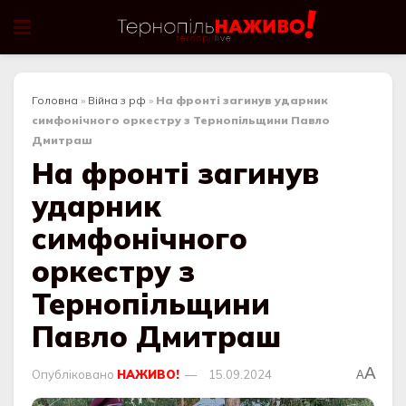
Головна
»
Війна з рф
»
На фронті загинув ударник
симфонічного оркестру з Тернопільщини Павло
Дмитраш
На фронті загинув
ударник
симфонічного
оркестру з
Тернопільщини
Павло Дмитраш
A
Опубліковано
НАЖИВО!
15.09.2024
A