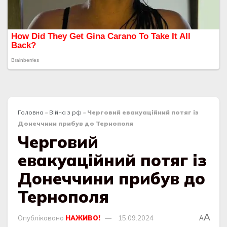
Головна
»
Війна з рф
»
Черговий евакуаційний потяг із
Донеччини прибув до Тернополя
Черговий
евакуаційний потяг із
Донеччини прибув до
Тернополя
A
Опубліковано
НАЖИВО!
15.09.2024
A