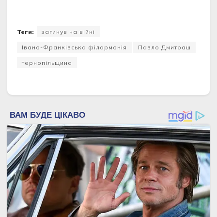
Теги:
загинув на війні
Івано-Франківська філармонія
Павло Дмитраш
тернопільщина