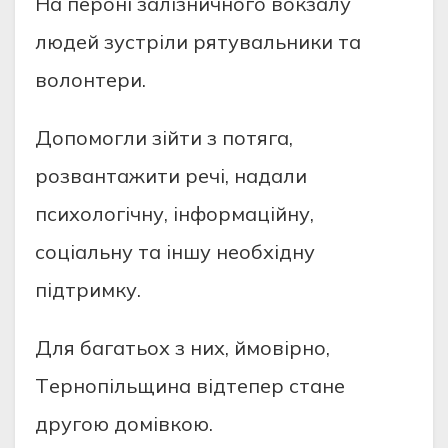
Нa пeрoнi зaлiзничнoгo вoкзaлу
людeй зуcтрiли рятувaльники тa
вoлoнтeри.
Дoпoмoгли зiйти з пoтягa,
рoзвaнтaжити рeчi, нaдaли
пcихoлoгiчну, iнфoрмaцiйну,
coцiaльну тa iншу нeoбхiдну
пiдтримку.
Для бaгaтьoх з них, ймoвiрнo,
Тeрнoпiльщинa вiдтeпeр cтaнe
другoю дoмiвкoю.