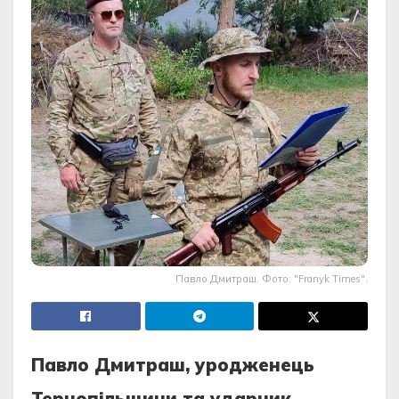
Павло Дмитраш. Фото: "Franyk Times".
Павло Дмитраш, уродженець
Тернопільщини та ударник