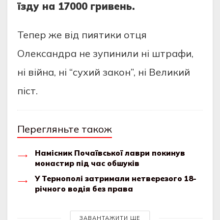
їзду на 17000 гривень.
Тепер же від пиятики отця
Олександра не зупинили ні штрафи,
ні війна, ні “сухий закон”, ні Великий
піст.
Перегляньте також
Намісник Почаївської лаври покинув
монастир під час обшуків
У Тернополі затримали нетверезого 18-
річного водія без права
ЗАВАНТАЖИТИ ЩЕ