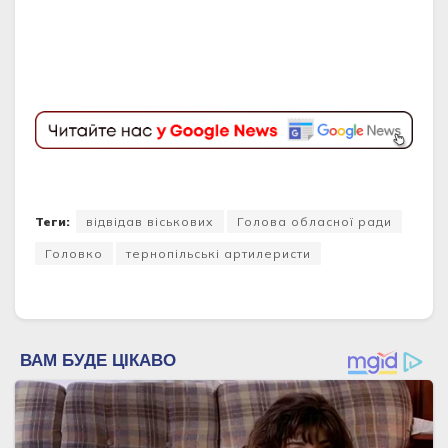
Теги:
відвідав віськових
Голова обласної ради
Головко
тернопільські артилеристи