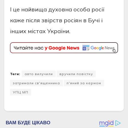
І це найвища духовна особа росії
каже після звірств росіян в Бучі і
інших містах України.
Теги:
авто вилучили
вручили повістку
затримали св'ященника
п'яний за кермом
УПЦ МП