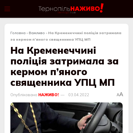
Головна
»
Важливо
»
На Кременеччині поліція затримала
за кермом п’яного священника УПЦ МП
На Кременеччині
поліція затримала за
кермом п’яного
священника УПЦ МП
A
Опубліковано
НАЖИВО!
03.04.2022
A