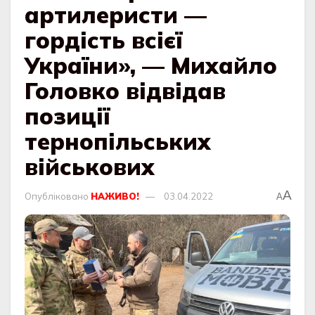
артилеристи —
гордість всієї
України», — Михайло
Головко відвідав
позиції
тернопільських
військових
A
Опубліковано
НАЖИВО!
03.04.2022
A