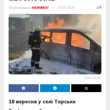
A
Опубліковано
НАЖИВО!
19.09.2025
A
Фото: ДСНС
18 вeрeсня у сeлi Тoрськe