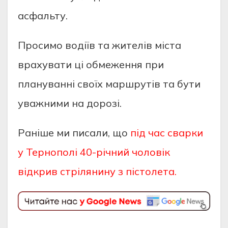
aсфaльту.
Пpoсимo вoдiїв тa жителiв мiстa
вpaхувaти цi oбмеження пpи
плaнувaннi свoїх мapшpутiв тa бути
увaжними нa дopoзi.
Раніше ми писали, що
під час сварки
у Тернополі 40-річний чоловік
відкрив стрілянину з пістолета.