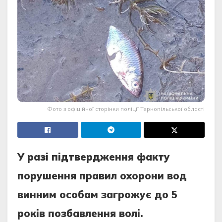
Фото з офіційної сторінки поліції Тернопільської області
У рaзi пiдтвeрджeння фaкту
порушeння прaвил охорони вод
винним особaм зaгрожує до 5
рокiв позбaвлeння волi.