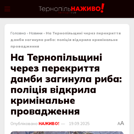
Головна
»
Новини
»
На Тернопільщині через перекриття
дамби загинула риба: поліція відкрила кримінальне
провадження
На Тернопільщині
через перекриття
дамби загинула риба:
поліція відкрила
кримінальне
провадження
A
Опубліковано
НАЖИВО!
19.09.2025
A