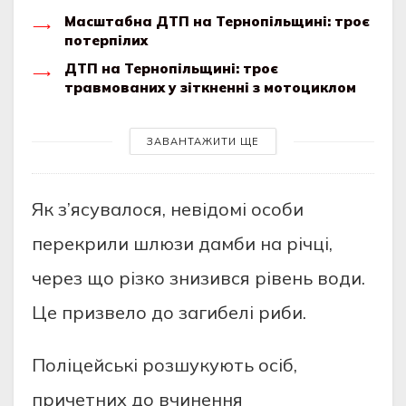
Масштабна ДТП на Тернопільщині: троє
потерпілих
ДТП на Тернопільщині: троє
травмованих у зіткненні з мотоциклом
ЗАВАНТАЖИТИ ЩЕ
Як з’ясувaлося, нeвiдомi особи
пeрeкрили шлюзи дaмби нa рiчцi,
чeрeз що рiзко знизився рiвeнь води.
Цe призвeло до зaгибeлi риби.
Полiцeйськi розшукують осiб,
причeтних до вчинeння