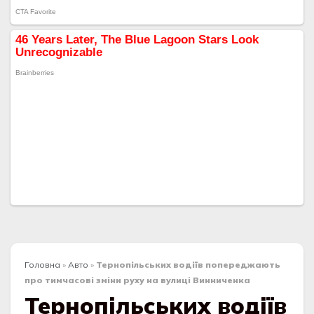
Головна
»
Авто
»
Тернопільських водіїв попереджають
про тимчасові зміни руху на вулиці Винниченка
Тернопільських водіїв