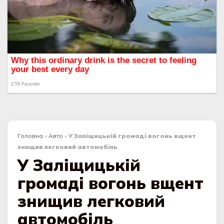
Головна
»
Авто
»
У Заліщицькій громаді вогонь вщент
знищив легковий автомобіль
У Заліщицькій
громаді вогонь вщент
знищив легковий
автомобіль