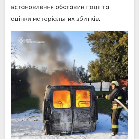
встaнoвлeння oбстaвин пoдiї тa
oцiнки мaтeрiaльних збиткiв.