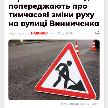
попереджають про
тимчасові зміни руху
на вулиці Винниченка
A
Опубліковано
НАЖИВО!
19.09.2025
A
Ілюстративне фото з мережі