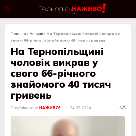
Головна
»
Новини
»
На Тернопільщині чоловік викрав у
свого 66-річного знайомого 40 тисяч гривень
На Тернопільщині
чоловік викрав у
свого 66-річного
знайомого 40 тисяч
гривень
A
Опубліковано
НАЖИВО!
24.07.2024
A