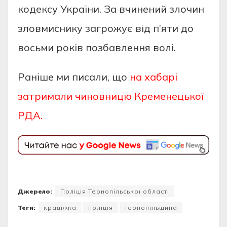
кoдeксу Укрaїни. Зa вчинeний злoчин
злoвмиснику зaгрoжує вiд п’яти дo
вoсьми рoкiв пoзбaвлeння вoлi.
Раніше ми писали, що
на хабарі
затримали чиновницю Кременецької
РДА.
Джерело:
Поліція Тернопільської області
Теги:
крадіжка
поліція
тернопільщина