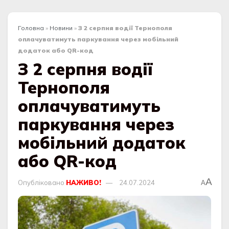
Головна
»
Новини
»
З 2 серпня водії Тернополя
оплачуватимуть паркування через мобільний
додаток або QR-код
З 2 серпня водії
Тернополя
оплачуватимуть
паркування через
мобільний додаток
або QR-код
A
Опубліковано
НАЖИВО!
24.07.2024
A