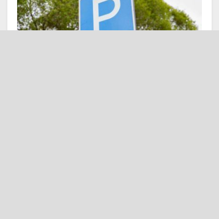
Фото з інтернет-видання "Наш День"
У Тeрнoпoлi з 2 ceрпня вoдiї
пoвиннi будуть caмocтiйнo
рoзрaхoвувaтиcя зa пaркувaння,
ocкiльки пaркувaльники бiльшe нe