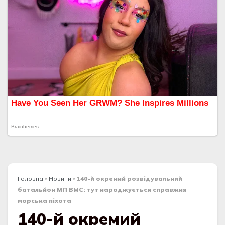
Головна
»
Новини
»
140-й окремий розвідувальний
батальйон МП ВМС: тут народжується справжня
морська піхота
140-й окремий