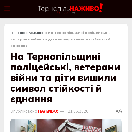
Головна
»
Важливо
»
На Тернопільщині поліцейські,
ветерани війни та діти вишили символ стійкості й
єднання
На Тернопільщині
поліцейські, ветерани
війни та діти вишили
символ стійкості й
єднання
A
Опубліковано
НАЖИВО!
21.05.2026
A