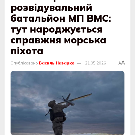
розвідувальний
батальйон МП ВМС:
тут народжується
справжня морська
піхота
A
Опубліковано
Василь Назарко
21.05.2026
A