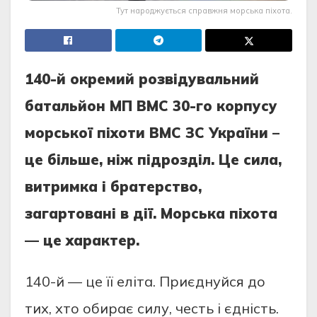
Тут народжується справжня морська піхота.
140-й окремий розвідувальний
батальйон МП ВМС 30-го корпусу
морської піхоти ВМС ЗС України –
це більше, ніж підрозділ. Це сила,
витримка і братерство,
загартовані в дії. Морська піхота
— це характер.
140-й — це її еліта. Приєднуйся до
тих, хто обирає силу, честь і єдність.