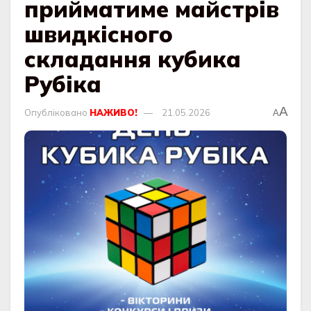
прийматиме майстрів
швидкісного
складання кубика
Рубіка
A
Опубліковано
НАЖИВО!
21.05.2026
A