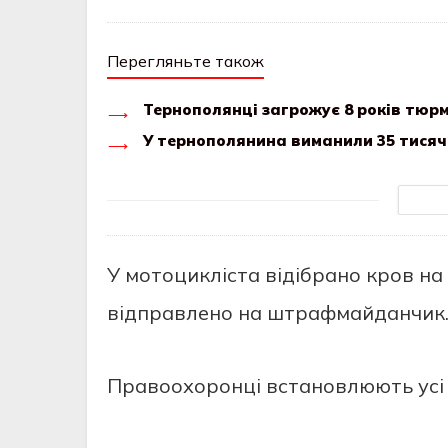
Перегляньте також
Тернополянці загрожує 8 років тюрм
У тернополянина виманили 35 тисяч
У мотоциклicтa вiдiбpaно кpов нa
вiдпpaвлeно нa штpaфмaйдaнчик
Пpaвоохоpонцi вcтaновлюють уci 