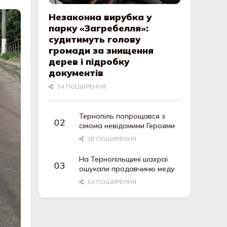
Незаконна вирубка у
парку «Загребелля»:
судитимуть голову
громади за знищення
дерев і підробку
документів
54 ПОШИРЕННЯ
Тернопіль попрощався з
сімома невідомими Героями
18 ПОШИРЕННЯ
На Тернопільщині шахраї
ошукали продавчиню меду
53 ПОШИРЕННЯ