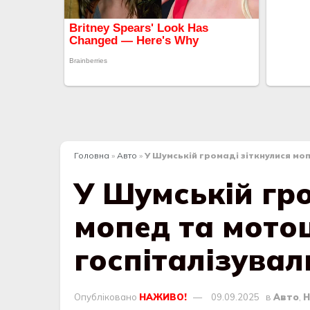
Головна
»
Авто
»
У Шумській громаді зіткнулися моп
У Шумській гро
мопед та мотоц
госпіталізувал
Опубліковано
НАЖИВО!
09.09.2025
в
Авто
,
Н