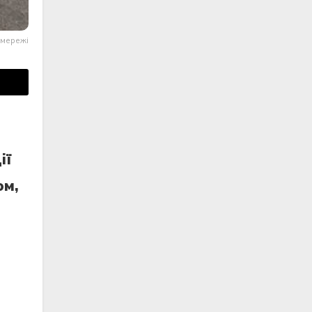
 мережі
iї
ом,