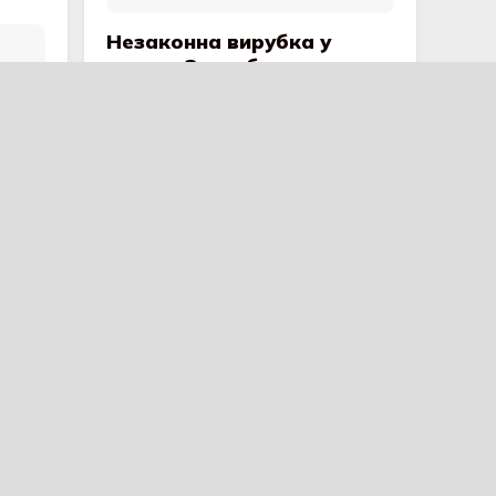
Незаконна вирубка у
парку «Загребелля»:
судитимуть голову
громади за знищення
дерев і підробку
документів
54 ПОШИРЕННЯ
Тернопіль попрощався з
сімома невідомими Героями
18 ПОШИРЕННЯ
На Тернопільщині шахраї
ошукали продавчиню меду
53 ПОШИРЕННЯ