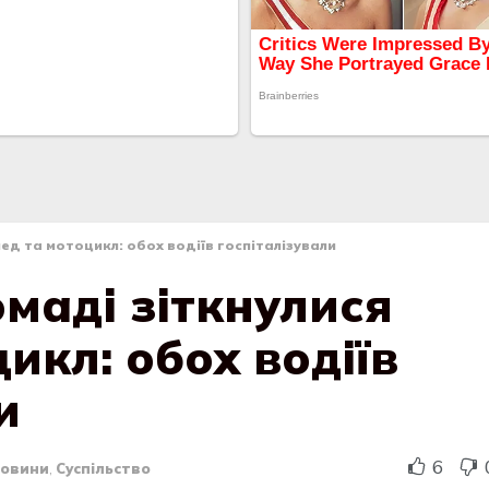
ед та мотоцикл: обох водіїв госпіталізували
маді зіткнулися
икл: обох водіїв
и
6
овини
,
Суспільство