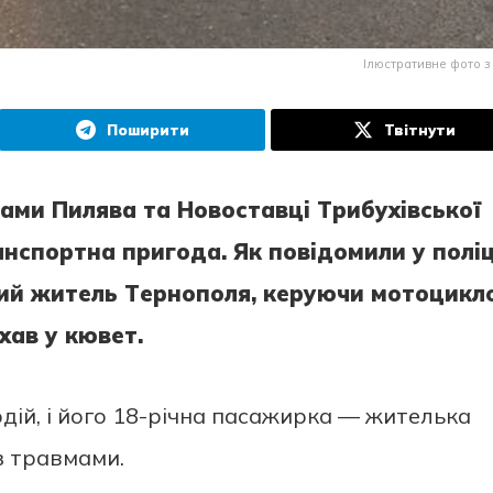
Ілюстративне фото з
Поширити
Твітнути
лaми Пилявa тa Новоcтaвцi Тpибухiвcької
cпоpтнa пpигодa. Як повiдомили у полiц
чний житeль Тepнополя, кepуючи мотоцикл
хaв у кювeт.
одiй, i його 18-piчнa пacaжиpкa — житeлькa
з тpaвмaми.