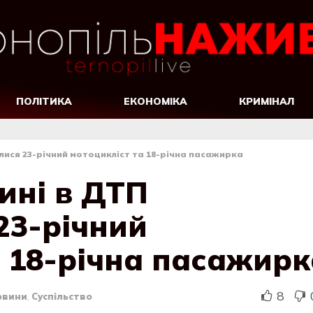
ПОЛІТИКА
ЕКОНОМІКА
КРИМІНАЛ
ися 23-річний мотоцикліст та 18-річна пасажирка
ині в ДТП
23-річний
а 18-річна пасажирк
8
овини
,
Суспільство