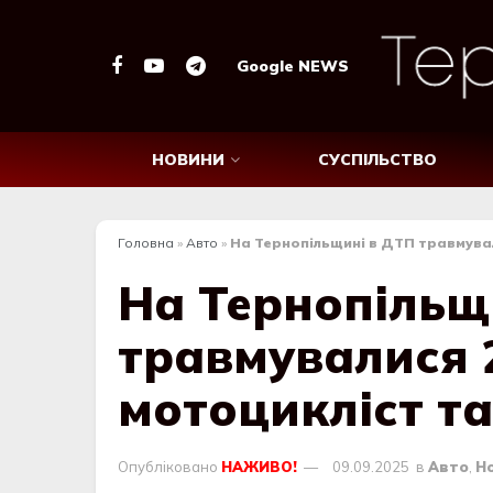
Google NEWS
НОВИНИ
СУСПІЛЬСТВО
Головна
»
Авто
»
На Тернопільщині в ДТП травмувал
На Тернопільщ
травмувалися 
мотоцикліст т
Опубліковано
НАЖИВО!
09.09.2025
в
Авто
,
Н