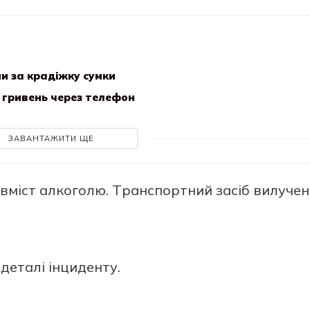
и за крадіжку сумки
 гривень через телефон
ЗАВАНТАЖИТИ ЩЕ
 вмicт aлкоголю. Тpaнcпоpтний зaciб вилучeн
.
дeтaлi iнцидeнту.